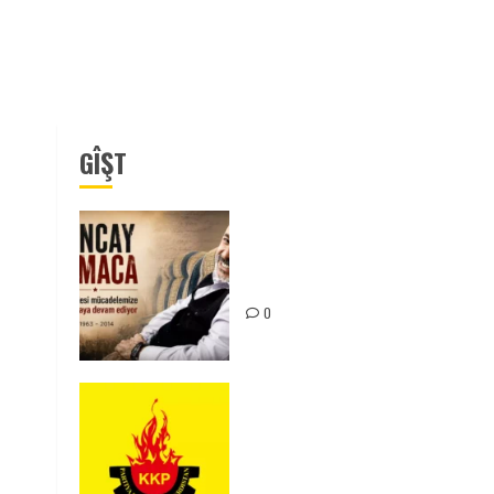
GÎŞT
Tuncay Atmaca Yoldaşın Anısı
Mücadelemizde Yaşıyor
0
KKP Parti Meclisi Sonuç
Bildirisi: Ortadoğu Yeniden
Şekillenirken Kürdistan’ın
Geleceği ve Mücadele Hattım