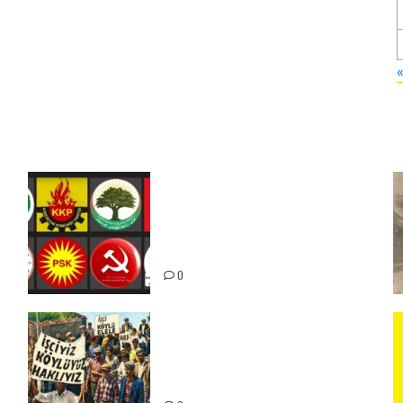
Foruma Çep a Kurdistanî: Em
bang li hemû hêzên Kurdistanî
dikin ku bi yekhelwestî rûbirûyî
geşedanan bibin
0
15-16 Haziran İşçi Direnişi’nin
56. Yılında: Yeni Direnişler
Kaçınılmazdır!
ız