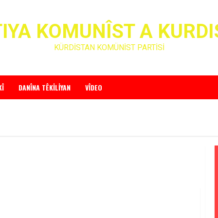
IYA KOMUNÎST A KURD
KÜRDİSTAN KOMÜNİST PARTİSİ
KÎ
DANÎNA TÊKILIYAN
VÎDEO