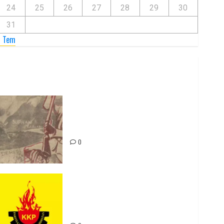
24
25
26
27
28
29
30
31
« Tem
Zilan Katliamı’nı Unutmadık,
Unutturmayacağız!
0
Rahmi Koç’un Sözleri Bir Gaf
Değil, Sömürgeci Zihniyetin
İfadesidir