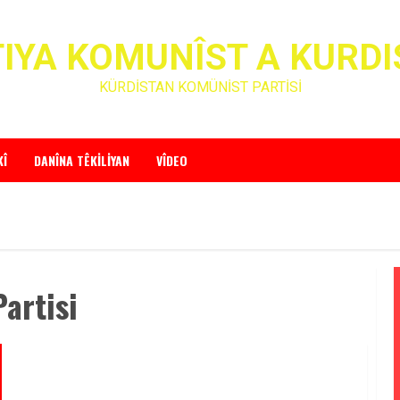
IYA KOMUNÎST A KURD
KÜRDİSTAN KOMÜNİST PARTİSİ
KÎ
DANÎNA TÊKILIYAN
VÎDEO
artisi