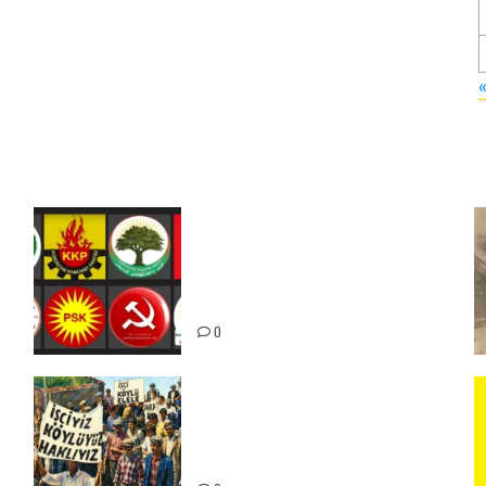
Foruma Çep a Kurdistanî: Em
bang li hemû hêzên Kurdistanî
dikin ku bi yekhelwestî rûbirûyî
geşedanan bibin
0
15-16 Haziran İşçi Direnişi’nin
56. Yılında: Yeni Direnişler
Kaçınılmazdır!
ız