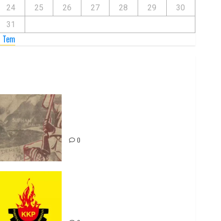
24
25
26
27
28
29
30
31
« Tem
Zilan Katliamı’nı Unutmadık,
Unutturmayacağız!
0
Rahmi Koç’un Sözleri Bir Gaf
Değil, Sömürgeci Zihniyetin
İfadesidir