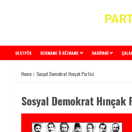
Skip
to
PART
content
DESTPÊK
BERNAME Û RÊZNAME
DAXÛYANÎ
ÇALA
Home
Sosyal Demokrat Hınçak Partisi
Sosyal Demokrat Hınçak P