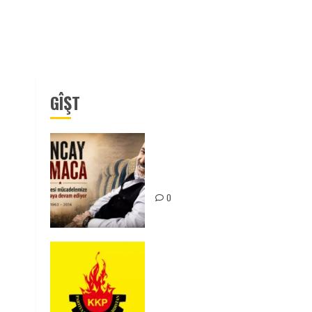
GÎŞT
Tuncay Atmaca Yoldaşın Anısı
Mücadelemizde Yaşıyor
0
KKP Parti Meclisi Sonuç
Bildirisi: Ortadoğu Yeniden
Şekillenirken Kürdistan’ın
Geleceği ve Mücadele Hattım