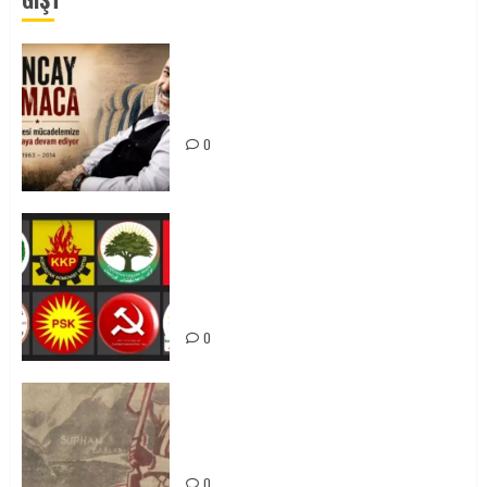
Tuncay Atmaca Yoldaşın Anısı
Mücadelemizde Yaşıyor
0
Foruma Çep a Kurdistanî: Em bang
li hemû hêzên Kurdistanî dikin ku
bi yekhelwestî rûbirûyî geşedanan
bibin
0
Zilan Katliamı’nı Unutmadık,
Unutturmayacağız!
0