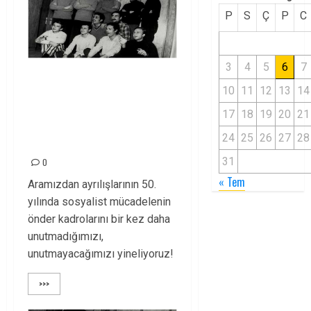
P
S
Ç
P
C
3
4
5
6
7
NURHAK DEVRİM
10
11
12
13
14
ŞEHİTLERİ
17
18
19
20
21
MÜCADELEMİZDE
24
25
26
27
28
YAŞIYOR!
31
0
« Tem
Aramızdan ayrılışlarının 50.
yılında sosyalist mücadelenin
önder kadrolarını bir kez daha
unutmadığımızı,
unutmayacağımızı yineliyoruz!
>>>