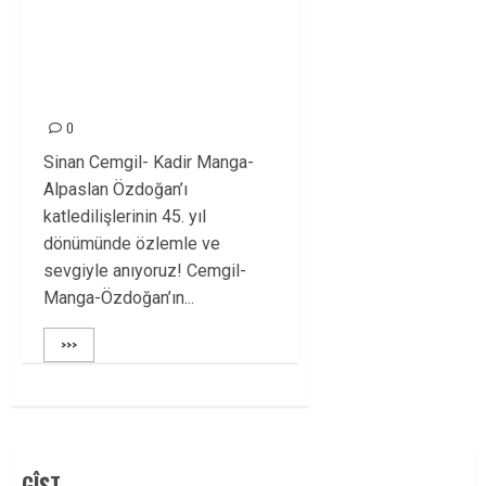
THKO ÖNDERLERİNİ
MÜCADELEMİZDE
YAŞATACAĞIZ
0
Sinan Cemgil- Kadir Manga-
Alpaslan Özdoğan’ı
katledilişlerinin 45. yıl
dönümünde özlemle ve
sevgiyle anıyoruz! Cemgil-
Manga-Özdoğan’ın...
>>>
GÎŞT