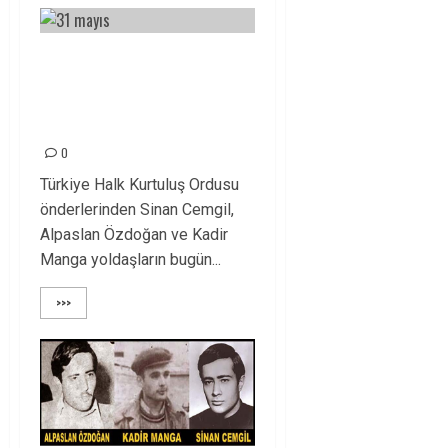
NURHAK DEVRİM
ŞEHİTLERİ
ÖLÜMSÜZDÜR!
0
Türkiye Halk Kurtuluş Ordusu
önderlerinden Sinan Cemgil,
Alpaslan Özdoğan ve Kadir
Manga yoldaşların bugün...
>>>