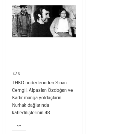
THKO ÖNDERLERİ
MÜCADELEMİZDE
YAŞIYORLAR!
0
THKO önderlerinden Sinan
Cemgil, Alpaslan Özdoğan ve
Kadir manga yoldaşların
Nurhak dağlarında
katledilişlerinin 48....
>>>