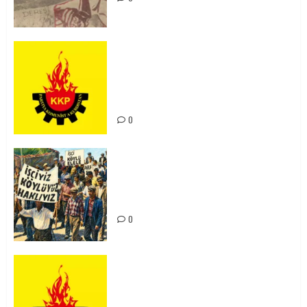
KKP Parti Meclisi Sonuç Bildirisi:
Ortadoğu Yeniden Şekillenirken
Kürdistan’ın Geleceği ve
Mücadele Hattımız
0
15-16 Haziran İşçi Direnişi’nin 56.
Yılında: Yeni Direnişler
Kaçınılmazdır!
0
Rahmi Koç’un Sözleri Bir Gaf
Değil, Sömürgeci Zihniyetin