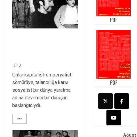
PDF
Onlar devrimci bir
duruşun
başlangıcıydı!
0
Onlar kapitalist-emperyalist
PDF
sömürüye, talancılığa karşı
sosyalist bir dünya yaratma
adına devrimci bir duruşun
başlangıcıydı.
>>>
Ağust