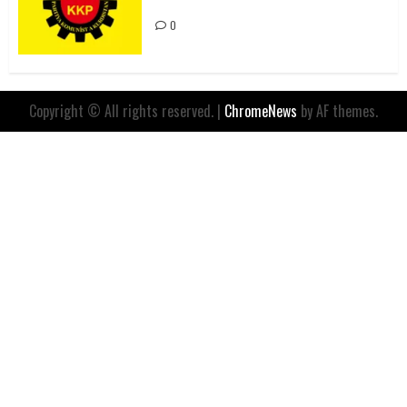
İfadesidir
0
Copyright © All rights reserved.
|
ChromeNews
by AF themes.