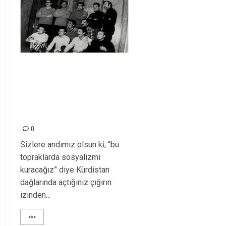
NURHAK DEVRİM
ŞEHİTLERİ
MÜCADELEMİZDE
YAŞIYOR!
0
Sizlere andımız olsun ki; “bu
topraklarda sosyalizmi
kuracağız” diye Kürdistan
dağlarında açtığınız çığırın
izinden...
>>>