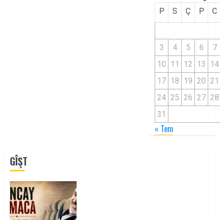
P
S
Ç
P
C
3
4
5
6
7
10
11
12
13
14
17
18
19
20
21
24
25
26
27
28
31
« Tem
GÎŞT
Tuncay Atmaca Yoldaşın Anısı
Mücadelemizde Yaşıyor