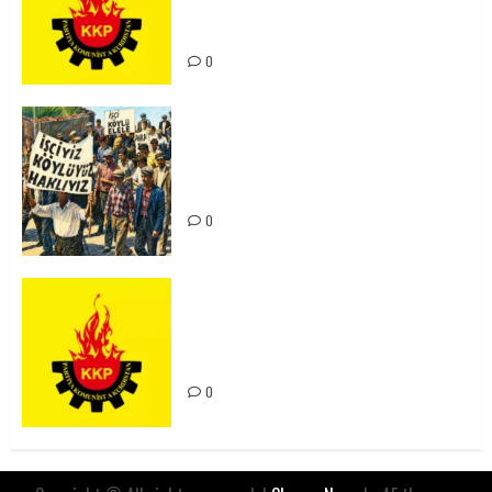
Kürdistan’ın Geleceği ve
Mücadele Hattımız
0
15-16 Haziran İşçi Direnişi’nin 56.
Yılında: Yeni Direnişler
Kaçınılmazdır!
0
Rahmi Koç’un Sözleri Bir Gaf
Değil, Sömürgeci Zihniyetin
İfadesidir
0