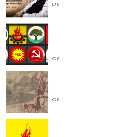
0
Foruma Çep a Kurdistanî: Em bang
li hemû hêzên Kurdistanî dikin ku
bi yekhelwestî rûbirûyî geşedanan
bibin
0
Zilan Katliamı’nı Unutmadık,
Unutturmayacağız!
0
KKP Parti Meclisi Sonuç Bildirisi:
Ortadoğu Yeniden Şekillenirken