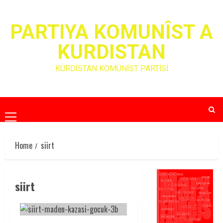
Skip
to
PARTIYA KOMUNÎST A
content
KURDISTAN
KÜRDİSTAN KOMÜNİST PARTİSİ
Primary
Menu
Home
siirt
siirt