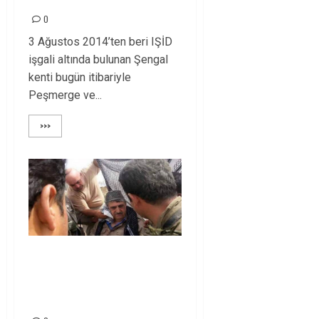
0
3 Ağustos 2014’ten beri IŞİD
işgali altında bulunan Şengal
kenti bugün itibariyle
Peşmerge ve...
>>>
MUHAMMED HACI
MAHMUD YOLDAŞA
GEÇMİŞ OLSUN!