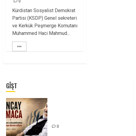
0
Kürdistan Sosyalist Demokrat
Partisi (KSDP) Genel sekreteri
ve Kerkük Peşmerge Komutanı
Muhammed Haci Mahmud...
>>>
GÎŞT
Tuncay Atmaca Yoldaşın Anısı
Mücadelemizde Yaşıyor
0