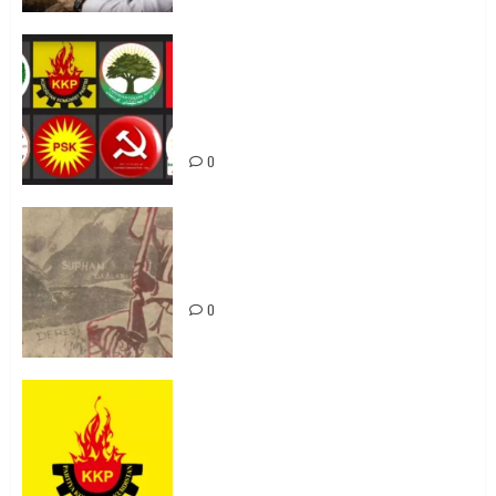
Foruma Çep a Kurdistanî: Em bang
li hemû hêzên Kurdistanî dikin ku
bi yekhelwestî rûbirûyî geşedanan
bibin
0
Zilan Katliamı’nı Unutmadık,
Unutturmayacağız!
0
KKP Parti Meclisi Sonuç Bildirisi:
Ortadoğu Yeniden Şekillenirken
Kürdistan’ın Geleceği ve
Mücadele Hattımız