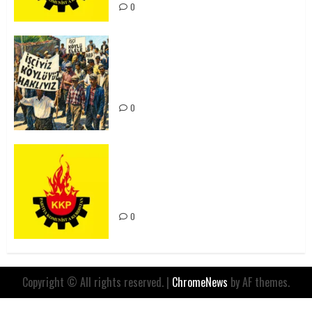
0
15-16 Haziran İşçi Direnişi’nin 56.
Yılında: Yeni Direnişler
Kaçınılmazdır!
0
Rahmi Koç’un Sözleri Bir Gaf
Değil, Sömürgeci Zihniyetin
İfadesidir
0
Copyright © All rights reserved.
|
ChromeNews
by AF themes.