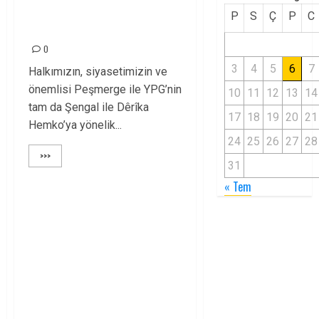
BUGÜN KARDEŞLİĞİN
P
S
Ç
P
C
SINANDIĞI GÜNDÜR!
0
3
4
5
6
7
Halkımızın, siyasetimizin ve
önemlisi Peşmerge ile YPG’nin
10
11
12
13
14
tam da Şengal ile Dêrîka
17
18
19
20
21
Hemko’ya yönelik...
24
25
26
27
28
>>>
31
« Tem
ŞENGAL
ÖZGÜRLEŞTİRİLDİ,
SEVİNÇLİYİZ! SİLVAN
YÜREĞİMİZİ
KANATIYOR!
SİLVAN’A SES VER!