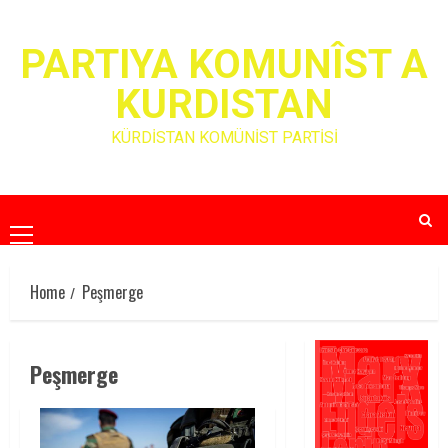
Skip
to
PARTIYA KOMUNÎST A
content
KURDISTAN
KÜRDİSTAN KOMÜNİST PARTİSİ
Primary
Menu
Home
Peşmerge
Peşmerge