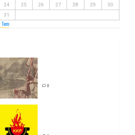
24
25
26
27
28
29
30
31
« Tem
Zilan Katliamı’nı Unutmadık,
Unutturmayacağız!
0
Rahmi Koç’un Sözleri Bir Gaf
Değil, Sömürgeci Zihniyetin
İfadesidir