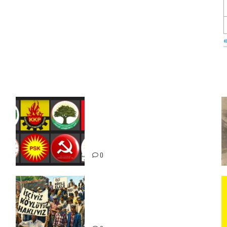
Foruma Çep a Kurdistanî: Em
bang li hemû hêzên Kurdistanî
dikin ku bi yekhelwestî rûbirûyî
geşedanan bibin
0
15-16 Haziran İşçi Direnişi’nin
56. Yılında: Yeni Direnişler
Kaçınılmazdır!
ız