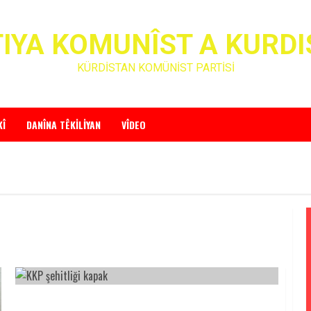
IYA KOMUNÎST A KURD
KÜRDİSTAN KOMÜNİST PARTİSİ
KÎ
DANÎNA TÊKILIYAN
VÎDEO
HEVDÎTİNÊ FERMÎ NAVBARA PARTÎYA AZADÎ Û