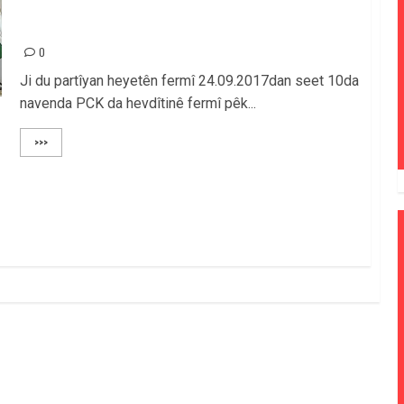
SOSYALÎZMÊ Û PARTÎYA COMUNÎST A
KURDÎSTANA BAŞÛR ENCAM BÛ
0
Ji du partîyan heyetên fermî 24.09.2017dan seet 10da
navenda PCK da hevdîtinê fermî pêk...
>>>