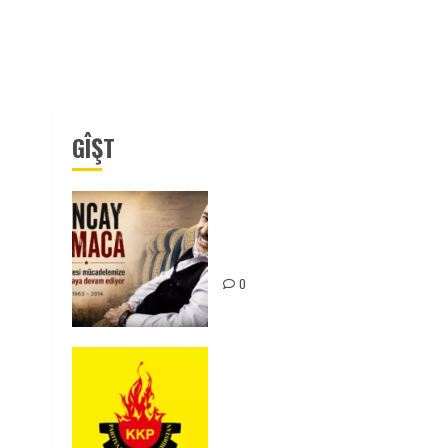
GÎŞT
Tuncay Atmaca Yoldaşın Anısı
Mücadelemizde Yaşıyor
0
KKP Parti Meclisi Sonuç
Bildirisi: Ortadoğu Yeniden
Şekillenirken Kürdistan’ın
Geleceği ve Mücadele Hattım