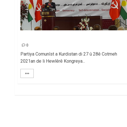
PARTIYA COMUNÎST A KURDISTAN Ê PIRÔZ DIKIN!
0
Partiya Comunîst a Kurdistan di 27 û 28ê Cotmeh
2021an de li Hewlêrê Kongreya...
>>>