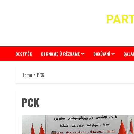
Skip
to
PART
content
DESTPÊK
BERNAME Û RÊZNAME
DAXÛYANÎ
ÇALA
Home
PCK
PCK