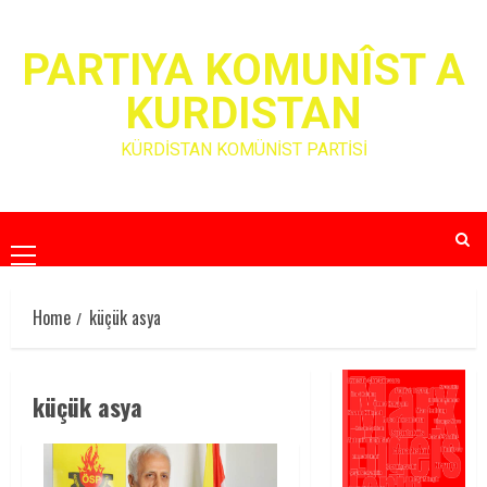
Skip
to
PARTIYA KOMUNÎST A
content
KURDISTAN
KÜRDİSTAN KOMÜNİST PARTİSİ
Primary
Menu
Home
küçük asya
küçük asya