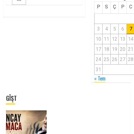
P
S
Ç
P
C
3
4
5
6
7
10
11
12
13
14
17
18
19
20
21
24
25
26
27
28
31
« Tem
GÎŞT
Tuncay Atmaca Yoldaşın Anısı
Mücadelemizde Yaşıyor