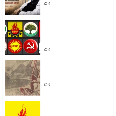
0
Foruma Çep a Kurdistanî: Em bang
li hemû hêzên Kurdistanî dikin ku
bi yekhelwestî rûbirûyî geşedanan
bibin
0
Zilan Katliamı’nı Unutmadık,
Unutturmayacağız!
0
KKP Parti Meclisi Sonuç Bildirisi:
Ortadoğu Yeniden Şekillenirken