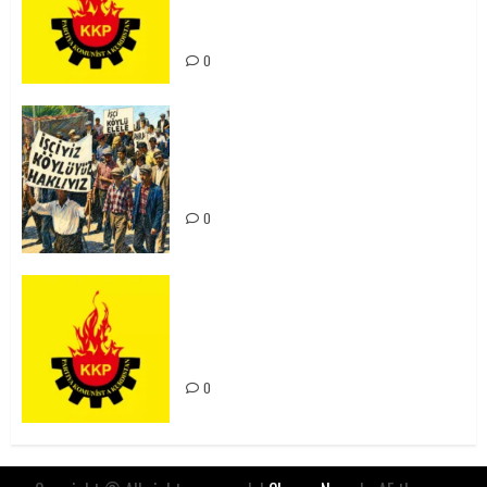
Kürdistan’ın Geleceği ve
Mücadele Hattımız
0
15-16 Haziran İşçi Direnişi’nin 56.
Yılında: Yeni Direnişler
Kaçınılmazdır!
0
Rahmi Koç’un Sözleri Bir Gaf
Değil, Sömürgeci Zihniyetin
İfadesidir
0