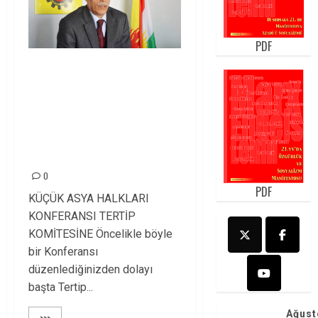
PDF
KÜÇÜK ASYA
HALKLARI
KONFERANSI TERTİP
KOMİTESİNE/SİNAN
ÇİFTYÜREK
0
PDF
KÜÇÜK ASYA HALKLARI
KONFERANSI TERTİP
KOMİTESİNE Öncelikle böyle
bir Konferansı
düzenlediğinizden dolayı
başta Tertip...
Ağust
>>>