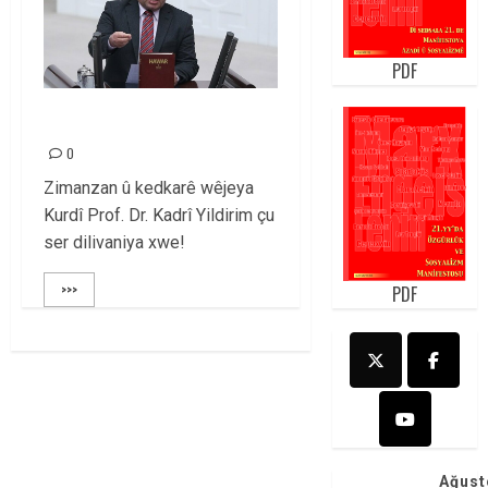
PDF
SERSAXÎ
0
Zimanzan û kedkarê wêjeya
Kurdî Prof. Dr. Kadrî Yildirim çu
ser dilivaniya xwe!
>>>
PDF
Ağust