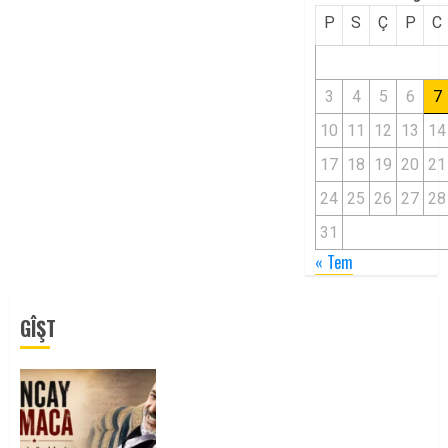
P
S
Ç
P
C
3
4
5
6
7
10
11
12
13
14
17
18
19
20
21
24
25
26
27
28
31
« Tem
GÎŞT
Tuncay Atmaca Yoldaşın Anısı
Mücadelemizde Yaşıyor