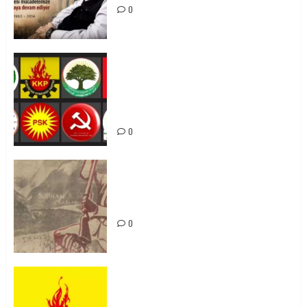
0
Foruma Çep a Kurdistanî: Em bang
li hemû hêzên Kurdistanî dikin ku
bi yekhelwestî rûbirûyî geşedanan
bibin
0
Zilan Katliamı’nı Unutmadık,
Unutturmayacağız!
0
KKP Parti Meclisi Sonuç Bildirisi:
Ortadoğu Yeniden Şekillenirken