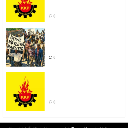
Kürdistan’ın Geleceği ve
Mücadele Hattımız
0
15-16 Haziran İşçi Direnişi’nin 56.
Yılında: Yeni Direnişler
Kaçınılmazdır!
0
Rahmi Koç’un Sözleri Bir Gaf
Değil, Sömürgeci Zihniyetin
İfadesidir
0