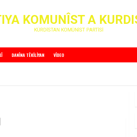
IYA KOMUNÎST A KURD
KÜRDİSTAN KOMÜNİST PARTİSİ
KÎ
DANÎNA TÊKILIYAN
VÎDEO