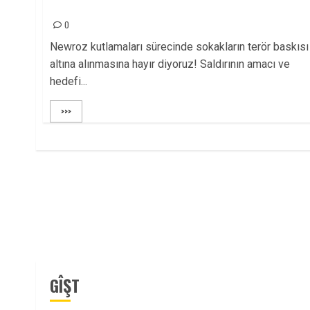
EYLEMİ LANETLİYORUZ!
0
Newroz kutlamaları sürecinde sokakların terör baskısı
altına alınmasına hayır diyoruz! Saldırının amacı ve
hedefi...
>>>
GÎŞT