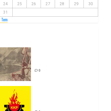
24
25
26
27
28
29
30
31
« Tem
Zilan Katliamı’nı Unutmadık,
Unutturmayacağız!
0
Rahmi Koç’un Sözleri Bir Gaf
Değil, Sömürgeci Zihniyetin
İfadesidir