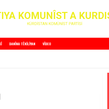
IYA KOMUNÎST A KURD
KÜRDİSTAN KOMÜNİST PARTİSİ
KÎ
DANÎNA TÊKILIYAN
VÎDEO