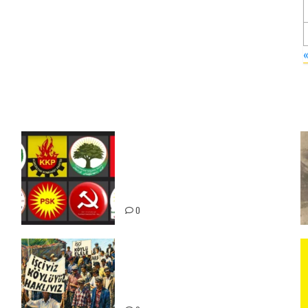
Foruma Çep a Kurdistanî: Em
bang li hemû hêzên Kurdistanî
dikin ku bi yekhelwestî rûbirûyî
geşedanan bibin
0
15-16 Haziran İşçi Direnişi’nin
56. Yılında: Yeni Direnişler
Kaçınılmazdır!
ız