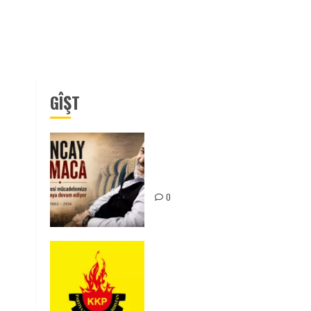
GÎŞT
Tuncay Atmaca Yoldaşın Anısı
Mücadelemizde Yaşıyor
0
KKP Parti Meclisi Sonuç
Bildirisi: Ortadoğu Yeniden
Şekillenirken Kürdistan’ın
Geleceği ve Mücadele Hattım