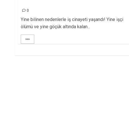
GÖÇÜK ALTINDA!
0
Yine bilinen nedenlerle iş cinayeti yaşandı! Yine işçi
ölümü ve yine göçük altında kalan...
>>>