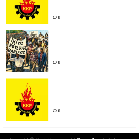
Kürdistan’ın Geleceği ve
Mücadele Hattımız
0
15-16 Haziran İşçi Direnişi’nin 56.
Yılında: Yeni Direnişler
Kaçınılmazdır!
0
Rahmi Koç’un Sözleri Bir Gaf
Değil, Sömürgeci Zihniyetin
İfadesidir
0