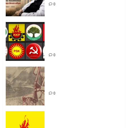
0
Foruma Çep a Kurdistanî: Em bang
li hemû hêzên Kurdistanî dikin ku
bi yekhelwestî rûbirûyî geşedanan
bibin
0
Zilan Katliamı’nı Unutmadık,
Unutturmayacağız!
0
KKP Parti Meclisi Sonuç Bildirisi:
Ortadoğu Yeniden Şekillenirken