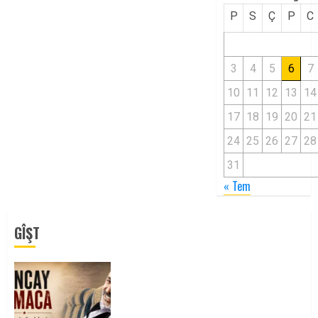
P
S
Ç
P
C
3
4
5
6
7
10
11
12
13
14
17
18
19
20
21
24
25
26
27
28
31
« Tem
GÎŞT
Tuncay Atmaca Yoldaşın Anısı
Mücadelemizde Yaşıyor