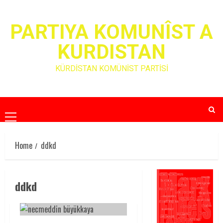
Skip
to
PARTIYA KOMUNÎST A
content
KURDISTAN
KÜRDİSTAN KOMÜNİST PARTİSİ
Primary
Menu
Home
ddkd
ddkd