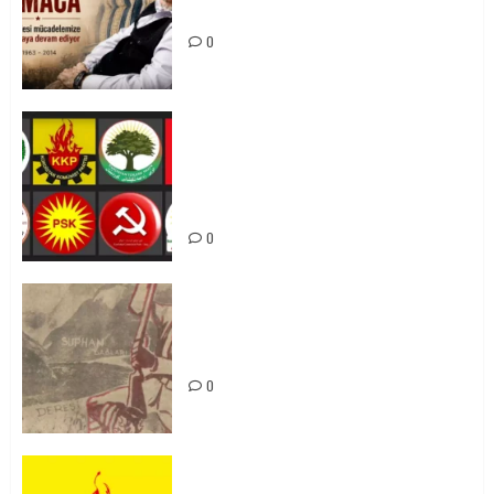
Mücadelemizde Yaşıyor
0
Foruma Çep a Kurdistanî: Em bang
li hemû hêzên Kurdistanî dikin ku
bi yekhelwestî rûbirûyî geşedanan
bibin
0
Zilan Katliamı’nı Unutmadık,
Unutturmayacağız!
0
KKP Parti Meclisi Sonuç Bildirisi: