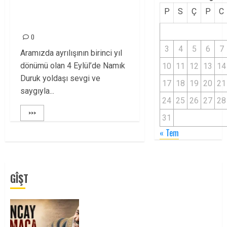
BAŞINDA
P
S
Ç
P
C
BULUŞUYORUZ!
0
3
4
5
6
7
Aramızda ayrılışının birinci yıl
dönümü olan 4 Eylül’de Namık
10
11
12
13
14
Duruk yoldaşı sevgi ve
17
18
19
20
21
saygıyla...
24
25
26
27
28
>>>
31
« Tem
GÎŞT
Tuncay Atmaca Yoldaşın Anısı