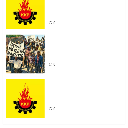
Ortadoğu Yeniden Şekillenirken
Kürdistan’ın Geleceği ve
Mücadele Hattımız
0
15-16 Haziran İşçi Direnişi’nin 56.
Yılında: Yeni Direnişler
Kaçınılmazdır!
0
Rahmi Koç’un Sözleri Bir Gaf
Değil, Sömürgeci Zihniyetin
İfadesidir
0