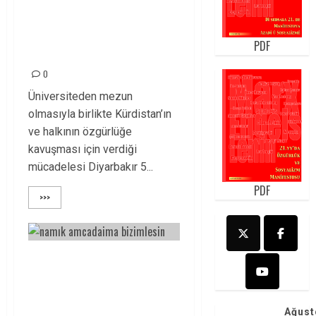
NECMETTİN
BÜYÜKKAYA’YI
PDF
SEVGİYLE ANIYORUZ!
0
Üniversiteden mezun
olmasıyla birlikte Kürdistan’ın
ve halkının özgürlüğe
kavuşması için verdiği
mücadelesi Diyarbakır 5...
PDF
>>>
NAMIK DURUK
YOLDAŞ İLE
MEZARININ
Ağust