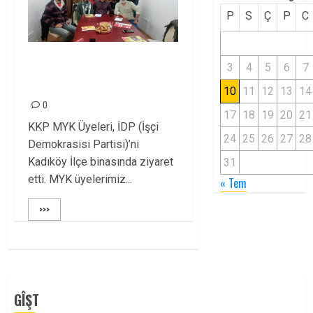
P
S
Ç
P
C
KKP’DEN İDP’YE
3
4
5
6
7
ZİYARET
10
11
12
13
14
0
17
18
19
20
21
KKP MYK Üyeleri, İDP (İşçi
24
25
26
27
28
Demokrasisi Partisi)’ni
Kadıköy İlçe binasında ziyaret
31
etti. MYK üyelerimiz...
« Tem
>>>
GÎŞT