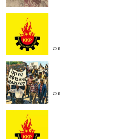
KKP Parti Meclisi Sonuç Bildirisi:
Ortadoğu Yeniden Şekillenirken
Kürdistan’ın Geleceği ve
Mücadele Hattımız
0
15-16 Haziran İşçi Direnişi’nin 56.
Yılında: Yeni Direnişler
Kaçınılmazdır!
0
Rahmi Koç’un Sözleri Bir Gaf
Değil, Sömürgeci Zihniyetin
İfadesidir