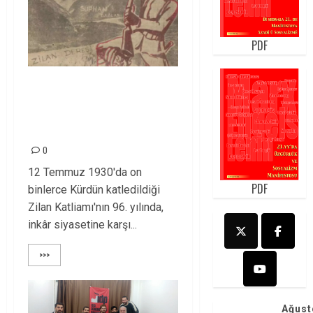
PDF
Zilan Katliamı’nı
Unutmadık,
Unutturmayacağız!
0
12 Temmuz 1930'da on
PDF
binlerce Kürdün katledildiği
Zilan Katliamı'nın 96. yılında,
inkâr siyasetine karşı...
>>>
Ağust