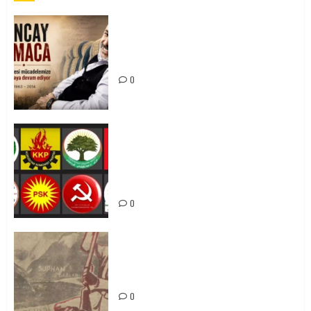
Tuncay Atmaca Yoldaşın Anısı
Mücadelemizde Yaşıyor
0
Foruma Çep a Kurdistanî: Em bang
li hemû hêzên Kurdistanî dikin ku
bi yekhelwestî rûbirûyî geşedanan
bibin
0
Zilan Katliamı’nı Unutmadık,
Unutturmayacağız!
0