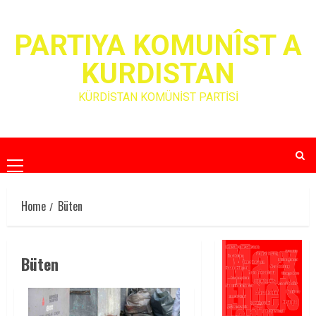
Skip
to
PARTIYA KOMUNÎST A
content
KURDISTAN
KÜRDİSTAN KOMÜNİST PARTİSİ
Primary
Menu
Home
Büten
Büten