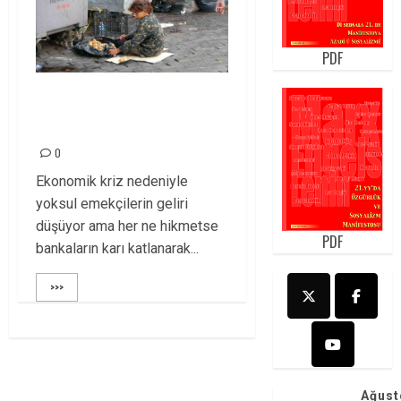
PDF
Ekonomik kriz neden
hep yoksula var!
0
Ekonomik kriz nedeniyle
yoksul emekçilerin geliri
düşüyor ama her ne hikmetse
PDF
bankaların karı katlanarak...
>>>
Ağust