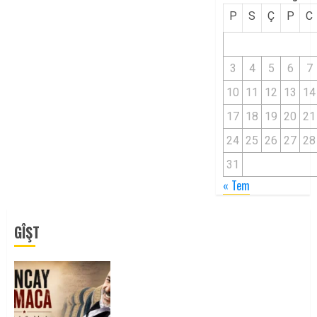
P
S
Ç
P
C
3
4
5
6
7
10
11
12
13
14
17
18
19
20
21
24
25
26
27
28
31
« Tem
GÎŞT
Tuncay Atmaca Yoldaşın Anısı
Mücadelemizde Yaşıyor