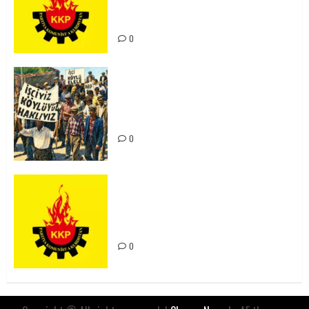
Kürdistan’ın Geleceği ve
Mücadele Hattımız
0
15-16 Haziran İşçi Direnişi’nin 56.
Yılında: Yeni Direnişler
Kaçınılmazdır!
0
Rahmi Koç’un Sözleri Bir Gaf
Değil, Sömürgeci Zihniyetin
İfadesidir
0