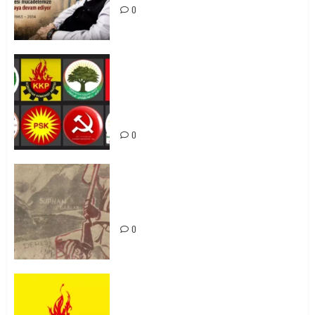
0
Foruma Çep a Kurdistanî: Em bang
li hemû hêzên Kurdistanî dikin ku
bi yekhelwestî rûbirûyî geşedanan
bibin
0
Zilan Katliamı’nı Unutmadık,
Unutturmayacağız!
0
KKP Parti Meclisi Sonuç Bildirisi:
Ortadoğu Yeniden Şekillenirken