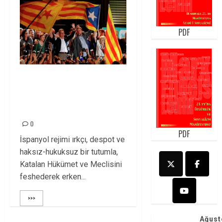
PDF
KATALAN HALKI
SEÇİMDE
BAĞIMSIZLIK DEDİ!
0
PDF
İspanyol rejimi ırkçı, despot ve
haksız-hukuksuz bir tutumla,
Katalan Hükümet ve Meclisini
feshederek erken...
>>>
Ağust