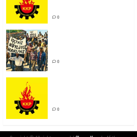
Kürdistan’ın Geleceği ve
Mücadele Hattımız
0
15-16 Haziran İşçi Direnişi’nin 56.
Yılında: Yeni Direnişler
Kaçınılmazdır!
0
Rahmi Koç’un Sözleri Bir Gaf
Değil, Sömürgeci Zihniyetin
İfadesidir
0