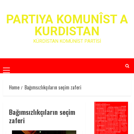
Skip
to
PARTIYA KOMUNÎST A
content
KURDISTAN
KÜRDİSTAN KOMÜNİST PARTİSİ
Primary
Menu
Home
Bağımsızlıkçıların seçim zaferi
Bağımsızlıkçıların seçim
zaferi