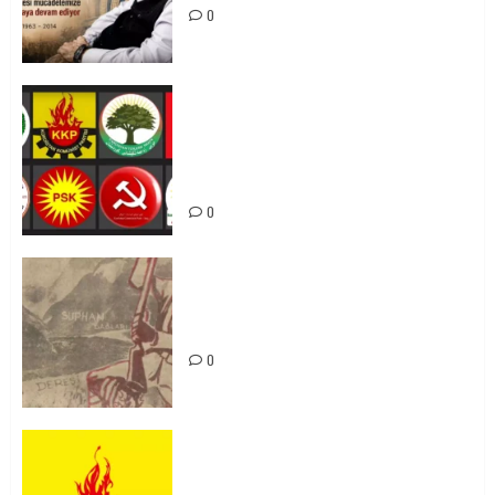
0
Foruma Çep a Kurdistanî: Em bang
li hemû hêzên Kurdistanî dikin ku
bi yekhelwestî rûbirûyî geşedanan
bibin
0
Zilan Katliamı’nı Unutmadık,
Unutturmayacağız!
0
KKP Parti Meclisi Sonuç Bildirisi:
Ortadoğu Yeniden Şekillenirken