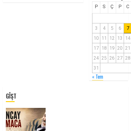
P
S
Ç
P
C
3
4
5
6
7
10
11
12
13
14
17
18
19
20
21
24
25
26
27
28
31
« Tem
GÎŞT
Tuncay Atmaca Yoldaşın Anısı
Mücadelemizde Yaşıyor