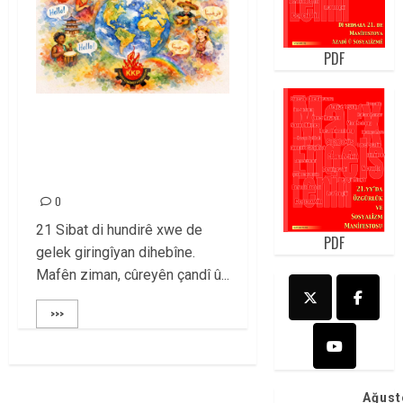
PDF
21 SIBAT ROJA
ZIMANE ZIKMAKÎ
PÎROZ BE
0
21 Sibat di hundirê xwe de
PDF
gelek giringîyan dihebîne.
Mafên ziman, cûreyên çandî û...
>>>
Ağust