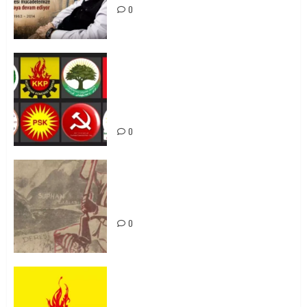
0
Foruma Çep a Kurdistanî: Em bang
li hemû hêzên Kurdistanî dikin ku
bi yekhelwestî rûbirûyî geşedanan
bibin
0
Zilan Katliamı’nı Unutmadık,
Unutturmayacağız!
0
KKP Parti Meclisi Sonuç Bildirisi:
Ortadoğu Yeniden Şekillenirken