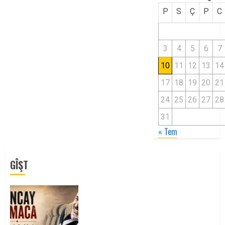
P
S
Ç
P
C
3
4
5
6
7
10
11
12
13
14
17
18
19
20
21
24
25
26
27
28
31
« Tem
GÎŞT
Tuncay Atmaca Yoldaşın Anısı
Mücadelemizde Yaşıyor