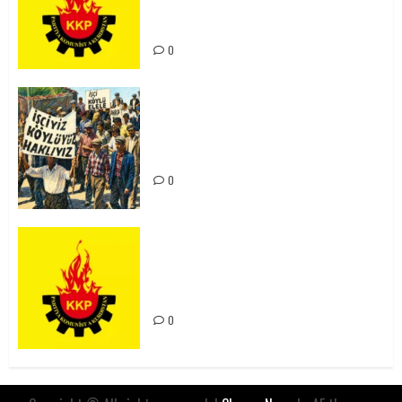
Kürdistan’ın Geleceği ve
Mücadele Hattımız
0
15-16 Haziran İşçi Direnişi’nin 56.
Yılında: Yeni Direnişler
Kaçınılmazdır!
0
Rahmi Koç’un Sözleri Bir Gaf
Değil, Sömürgeci Zihniyetin
İfadesidir
0