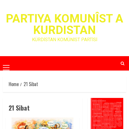
Skip
to
PARTIYA KOMUNÎST A
content
KURDISTAN
KÜRDİSTAN KOMÜNİST PARTİSİ
Primary
Menu
Home
21 Sibat
21 Sibat