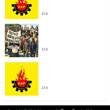
Kürdistan’ın Geleceği ve
Mücadele Hattımız
0
15-16 Haziran İşçi Direnişi’nin 56.
Yılında: Yeni Direnişler
Kaçınılmazdır!
0
Rahmi Koç’un Sözleri Bir Gaf
Değil, Sömürgeci Zihniyetin
İfadesidir
0