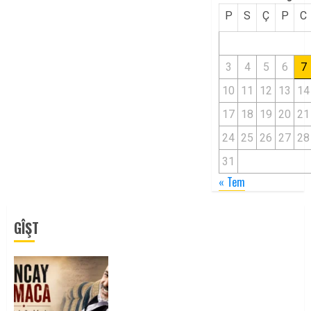
P
S
Ç
P
C
3
4
5
6
7
10
11
12
13
14
17
18
19
20
21
24
25
26
27
28
31
« Tem
GÎŞT
Tuncay Atmaca Yoldaşın Anısı
Mücadelemizde Yaşıyor