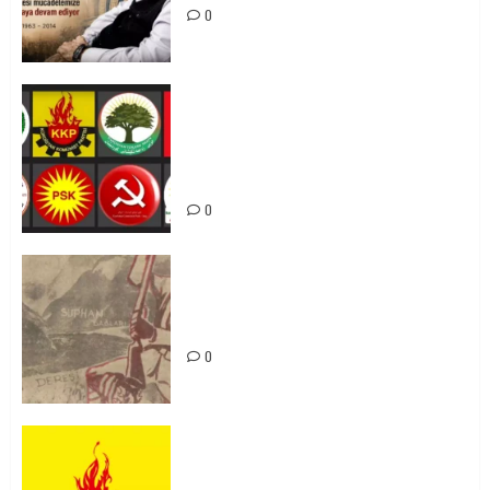
0
Foruma Çep a Kurdistanî: Em bang
li hemû hêzên Kurdistanî dikin ku
bi yekhelwestî rûbirûyî geşedanan
bibin
0
Zilan Katliamı’nı Unutmadık,
Unutturmayacağız!
0
KKP Parti Meclisi Sonuç Bildirisi:
Ortadoğu Yeniden Şekillenirken