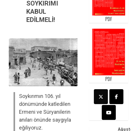
SOYKIRIMI
KABUL
PDF
EDİLMELİ!
PDF
Soykırımın 106. yıl
dönümünde katledilen
Ermeni ve Süryanilerin
anıları önünde saygıyla
eğiliyoruz.
Ağust