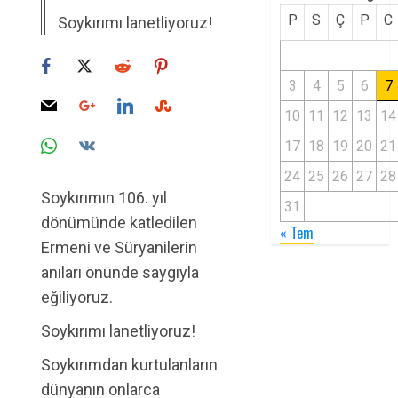
P
S
Ç
P
C
Soykırımı lanetliyoruz!
3
4
5
6
7
10
11
12
13
14
17
18
19
20
21
24
25
26
27
28
Soykırımın 106. yıl
31
dönümünde katledilen
« Tem
Ermeni ve Süryanilerin
anıları önünde saygıyla
eğiliyoruz.
Soykırımı lanetliyoruz!
Soykırımdan kurtulanların
dünyanın onlarca