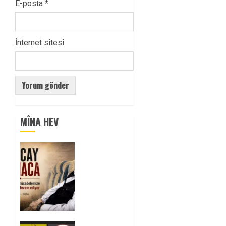
E-posta
*
İnternet sitesi
MÎNA HEV
Tuncay
Atmaca
Yoldaşın
Anısı
Mücadelemizde
Yaşıyor
0