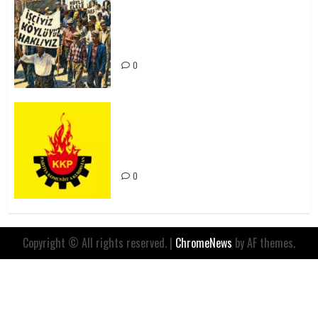
15-16 Haziran İşçi Direnişi’nin 56.
Yılında: Yeni Direnişler
Kaçınılmazdır!
0
Rahmi Koç’un Sözleri Bir Gaf
Değil, Sömürgeci Zihniyetin
İfadesidir
0
Copyright © All rights reserved.
|
ChromeNews
by AF themes.