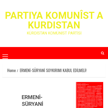
Skip
to
PARTIYA KOMUNÎST A
content
KURDISTAN
KÜRDİSTAN KOMÜNİST PARTİSİ
Primary
Menu
Home
ERMENİ-SÜRYANİ SOYKIRIMI KABUL EDİLMELİ!
ERMENİ-
SÜRYANİ