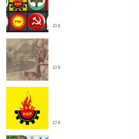
li hemû hêzên Kurdistanî dikin ku
bi yekhelwestî rûbirûyî geşedanan
bibin
0
Zilan Katliamı’nı Unutmadık,
Unutturmayacağız!
0
KKP Parti Meclisi Sonuç Bildirisi:
Ortadoğu Yeniden Şekillenirken
Kürdistan’ın Geleceği ve
Mücadele Hattımız
0