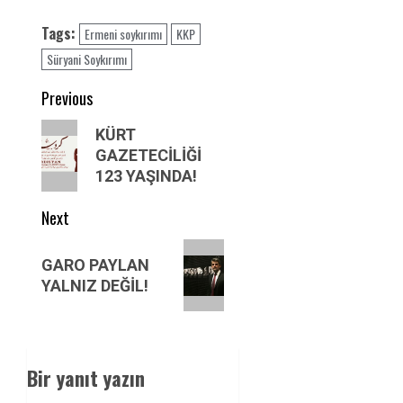
Tags:
Ermeni soykırımı
KKP
Süryani Soykırımı
Post
Previous
navigation
Previous
KÜRT
post:
GAZETECİLİĞİ
123 YAŞINDA!
Next
Next
GARO PAYLAN
post:
YALNIZ DEĞİL!
Bir yanıt yazın