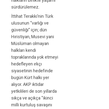
halkların birlikte yaşamı
sürdürülemez.
İttihat Terakki’nin Türk
ulusunun “varlığı ve
güvenliği” için; dün
Hıristiyan, Musevi yani
Müslüman olmayan
halkları kendi
topraklarında yok etmeyi
hedefleyen ırkçı
siyasetinin hedefinde
bugün Kürt halkı yer
alıyor. AKP iktidar
yetkilileri de son yıllarda
sıkça ve açıkça “ikinci
milli kurtuluş savaşını