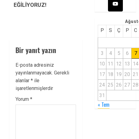
EĞİLİYORUZ!
Ağust
P
S
Ç
P
C
Bir yanıt yazın
3
4
5
6
7
10
11
12
13
14
E-posta adresiniz
yayınlanmayacak.
Gerekli
17
18
19
20
21
alanlar
*
ile
24
25
26
27
28
işaretlenmişlerdir
31
Yorum
*
« Tem