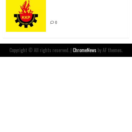
Rahmi Koç’un Sözleri Bir Gaf
Değil, Sömürgeci Zihniyetin
İfadesidir
0
Copyright © All rights reserved.
|
ChromeNews
by AF themes.