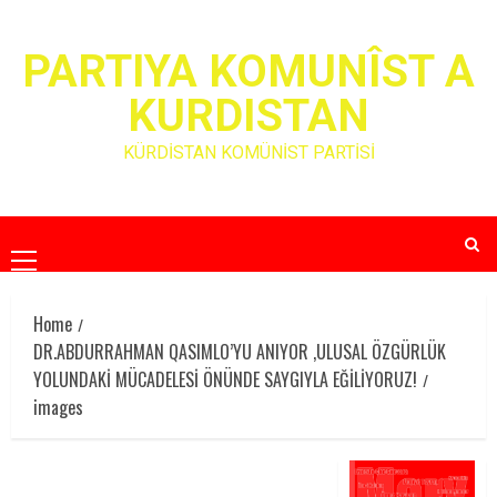
Skip
to
PARTIYA KOMUNÎST A
content
KURDISTAN
KÜRDİSTAN KOMÜNİST PARTİSİ
Primary
Menu
Home
DR.ABDURRAHMAN QASIMLO’YU ANIYOR ,ULUSAL ÖZGÜRLÜK
YOLUNDAKİ MÜCADELESİ ÖNÜNDE SAYGIYLA EĞİLİYORUZ!
images