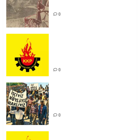
Unutturmayacağız!
0
KKP Parti Meclisi Sonuç Bildirisi:
Ortadoğu Yeniden Şekillenirken
Kürdistan’ın Geleceği ve
Mücadele Hattımız
0
15-16 Haziran İşçi Direnişi’nin 56.
Yılında: Yeni Direnişler
Kaçınılmazdır!
0