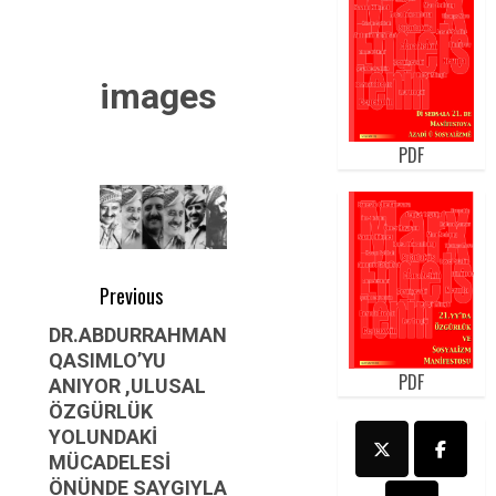
images
PDF
Post
Previous
navigation
Previous
DR.ABDURRAHMAN
QASIMLO’YU
post:
PDF
ANIYOR ,ULUSAL
ÖZGÜRLÜK
YOLUNDAKİ
MÜCADELESİ
ÖNÜNDE SAYGIYLA