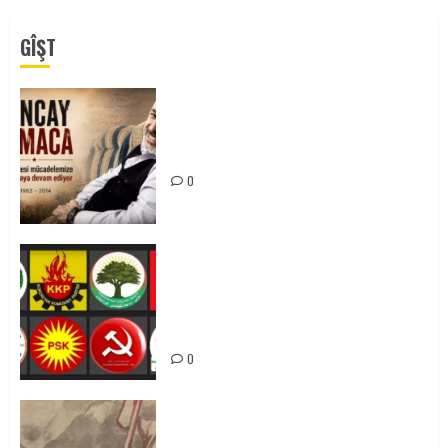
GÎŞT
Tuncay Atmaca Yoldaşın Anısı
Mücadelemizde Yaşıyor
0
Foruma Çep a Kurdistanî: Em bang
li hemû hêzên Kurdistanî dikin ku
bi yekhelwestî rûbirûyî geşedanan
bibin
0
Zilan Katliamı’nı Unutmadık,