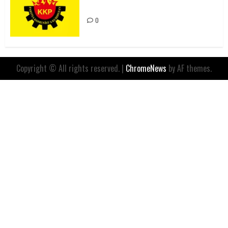
İfadesidir
0
Copyright © All rights reserved.
|
ChromeNews
by AF themes.