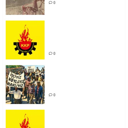
0
KKP Parti Meclisi Sonuç Bildirisi:
Ortadoğu Yeniden Şekillenirken
Kürdistan’ın Geleceği ve
Mücadele Hattımız
0
15-16 Haziran İşçi Direnişi’nin 56.
Yılında: Yeni Direnişler
Kaçınılmazdır!
0
Rahmi Koç’un Sözleri Bir Gaf
Değil, Sömürgeci Zihniyetin