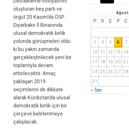
Destekleme İnisiyatifini
oluşturan beş parti ve
Ağust
örgüt 20 Kasım’da ÖSP
P
S
Ç
P
C
Diyarbakır İl Binasında
ulusal demokratik birlik
yolunda görüşmeleri oldu
3
4
5
6
7
ki bu yakın zamanda
10
11
12
13
14
gerçekleştirilecek yeni bir
17
18
19
20
21
toplantıyla devam
24
25
26
27
28
ettirilecektir. Amaç
yaklaşan 2019
31
seçimlerini de dikkate
« Tem
alarak Kürdistan’da ulusal
demokratik birlik için bir
çerçeve belirlenmeye
çalışılacak.