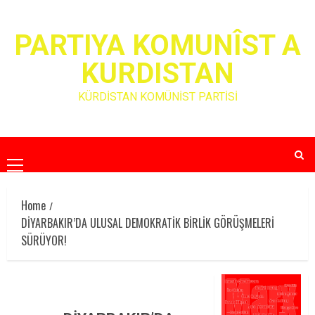
Skip
to
PARTIYA KOMUNÎST A
content
KURDISTAN
KÜRDİSTAN KOMÜNİST PARTİSİ
Primary
Menu
Home
DİYARBAKIR’DA ULUSAL DEMOKRATİK BİRLİK GÖRÜŞMELERİ
SÜRÜYOR!