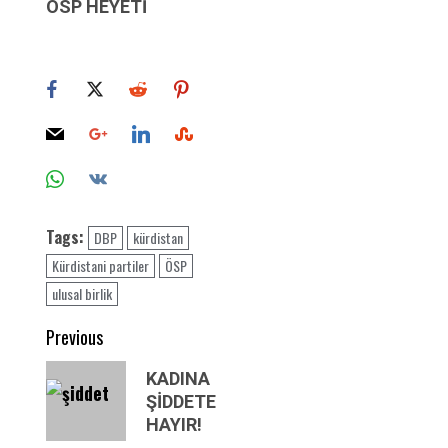
ÖSP HEYETİ
Tags:
DBP
kürdistan
Kürdistani partiler
ÖSP
ulusal birlik
Post
Previous
navigation
Previous
KADINA
post:
ŞİDDETE
HAYIR!