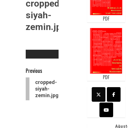
cropped-
siyah-
PDF
zemin.jpg
Post
Previous
PDF
navigation
Previous
cropped-
post:
siyah-
zemin.jpg
Ağust