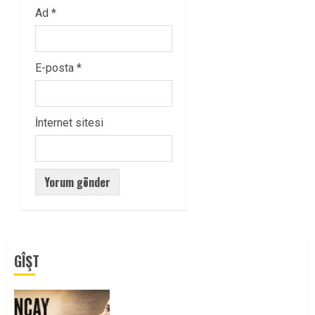
Ad
*
E-posta
*
İnternet sitesi
GÎŞT