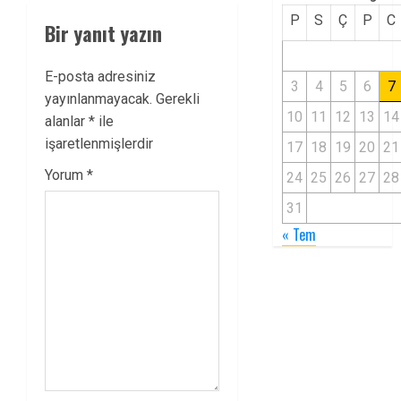
P
S
Ç
P
C
Bir yanıt yazın
E-posta adresiniz
3
4
5
6
7
yayınlanmayacak.
Gerekli
10
11
12
13
14
alanlar
*
ile
işaretlenmişlerdir
17
18
19
20
21
Yorum
*
24
25
26
27
28
31
« Tem