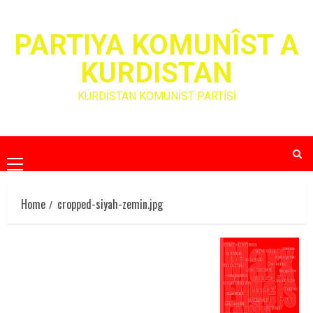
Skip
to
PARTIYA KOMUNÎST A
content
KURDISTAN
KÜRDİSTAN KOMÜNİST PARTİSİ
Primary
Menu
Home
cropped-siyah-zemin.jpg