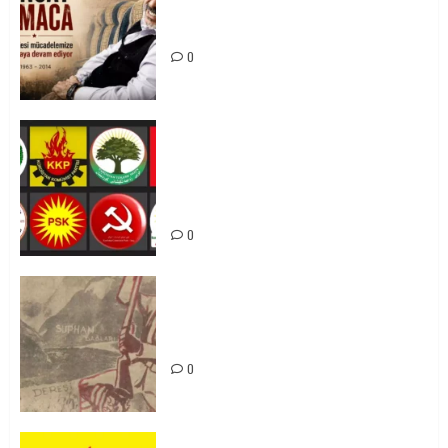
Tuncay Atmaca Yoldaşın Anısı
Mücadelemizde Yaşıyor
0
Foruma Çep a Kurdistanî: Em bang
li hemû hêzên Kurdistanî dikin ku
bi yekhelwestî rûbirûyî geşedanan
bibin
0
Zilan Katliamı’nı Unutmadık,
Unutturmayacağız!
0