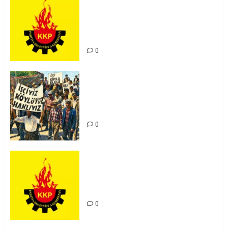
KKP Parti Meclisi Sonuç Bildirisi:
Ortadoğu Yeniden Şekillenirken
Kürdistan’ın Geleceği ve
Mücadele Hattımız
0
15-16 Haziran İşçi Direnişi’nin 56.
Yılında: Yeni Direnişler
Kaçınılmazdır!
0
Rahmi Koç’un Sözleri Bir Gaf
Değil, Sömürgeci Zihniyetin
İfadesidir
0