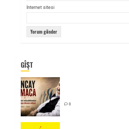
İnternet sitesi
GÎŞT
Tuncay Atmaca Yoldaşın Anısı
Mücadelemizde Yaşıyor
0
KKP Parti Meclisi Sonuç