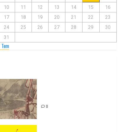
10
11
12
13
14
15
16
17
18
19
20
21
22
23
24
25
26
27
28
29
30
31
« Tem
Zilan Katliamı’nı Unutmadık,
Unutturmayacağız!
0