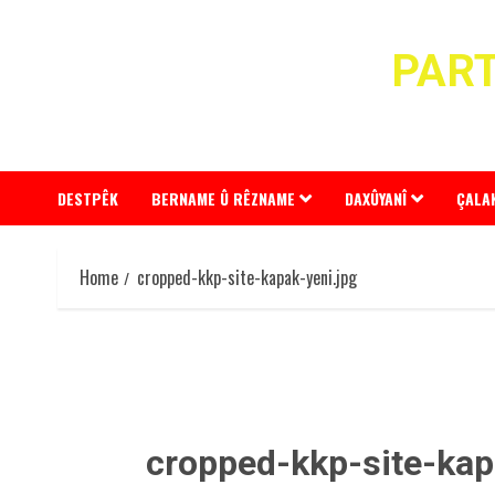
Skip
to
PART
content
DESTPÊK
BERNAME Û RÊZNAME
DAXÛYANÎ
ÇALA
Home
cropped-kkp-site-kapak-yeni.jpg
cropped-kkp-site-kap