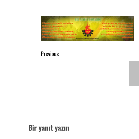
Post
Previous
navigation
Previous
post:
Bir yanıt yazın