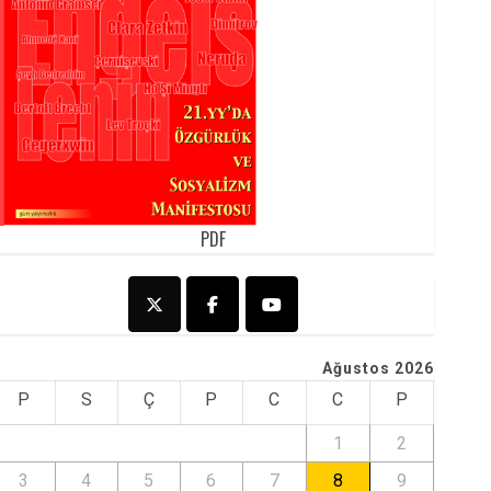
PDF
Ağustos 2026
P
S
Ç
P
C
C
P
1
2
3
4
5
6
7
8
9