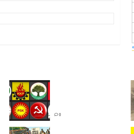
Foruma Çep a Kurdistanî: Em
bang li hemû hêzên Kurdistanî
dikin ku bi yekhelwestî rûbirûyî
geşedanan bibin
0