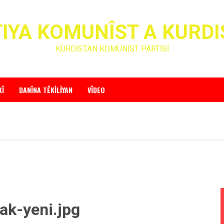
IYA KOMUNÎST A KURD
KÜRDİSTAN KOMÜNİST PARTİSİ
KÎ
DANÎNA TÊKILIYAN
VÎDEO
ak-yeni.jpg