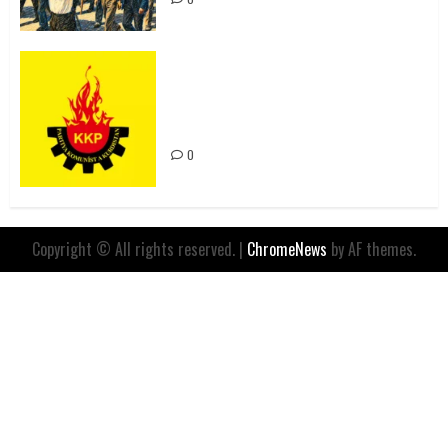
Rahmi Koç’un Sözleri Bir Gaf
Değil, Sömürgeci Zihniyetin
İfadesidir
0
Copyright © All rights reserved.
|
ChromeNews
by AF themes.