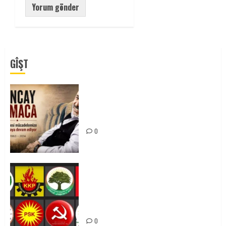
GÎŞT
Tuncay Atmaca Yoldaşın Anısı
Mücadelemizde Yaşıyor
0
Foruma Çep a Kurdistanî: Em bang
li hemû hêzên Kurdistanî dikin ku
bi yekhelwestî rûbirûyî geşedanan
bibin
0