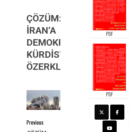
ÇÖZÜM:
İRAN’A
PDF
DEMOKRASİ,
KÜRDİSTAN’A
ÖZERKLİK!
PDF
Post
Previous