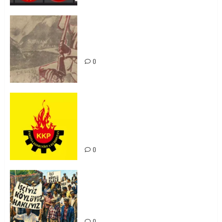
Zilan Katliamı’nı Unutmadık,
Unutturmayacağız!
0
KKP Parti Meclisi Sonuç Bildirisi:
Ortadoğu Yeniden Şekillenirken
Kürdistan’ın Geleceği ve
Mücadele Hattımız
0
15-16 Haziran İşçi Direnişi’nin 56.
Yılında: Yeni Direnişler
Kaçınılmazdır!
0