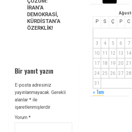
navigation
Previous
ÇÖZÜM:
İRAN’A
post:
Ağust
DEMOKRASİ,
KÜRDİSTAN’A
P
S
Ç
P
C
ÖZERKLİK!
3
4
5
6
7
10
11
12
13
14
17
18
19
20
21
Bir yanıt yazın
24
25
26
27
28
31
E-posta adresiniz
« Tem
yayınlanmayacak.
Gerekli
alanlar
*
ile
işaretlenmişlerdir
Yorum
*