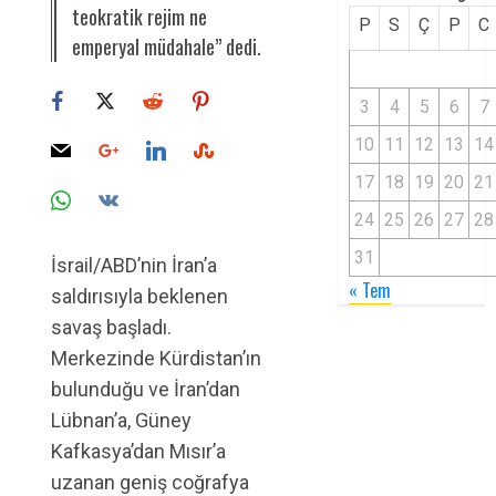
teokratik rejim ne
P
S
Ç
P
C
emperyal müdahale” dedi.
3
4
5
6
7
10
11
12
13
14
17
18
19
20
21
24
25
26
27
28
31
İsrail/ABD’nin İran’a
« Tem
saldırısıyla beklenen
savaş başladı.
Merkezinde Kürdistan’ın
bulunduğu ve İran’dan
Lübnan’a, Güney
Kafkasya’dan Mısır’a
uzanan geniş coğrafya