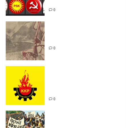
bibin
0
Zilan Katliamı’nı Unutmadık,
Unutturmayacağız!
0
KKP Parti Meclisi Sonuç Bildirisi:
Ortadoğu Yeniden Şekillenirken
Kürdistan’ın Geleceği ve
Mücadele Hattımız
0
15-16 Haziran İşçi Direnişi’nin 56.
Yılında: Yeni Direnişler