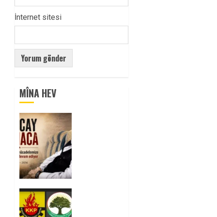
İnternet sitesi
MÎNA HEV
Tuncay
Atmaca
Yoldaşın
Anısı
Mücadelemizde
Yaşıyor
0
Foruma
Çep a
Kurdistanî: