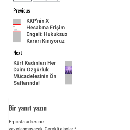
Post
Previous
navigation
Previous
KKP’nin X
Hesabına Erişim
post:
Engeli: Hukuksuz
Kararı Kınıyoruz
Next
Next
Kürt Kadınları Her
Daim Özgürlük
post:
Mücadelesinin Ön
Saflarında!
Bir yanıt yazın
E-posta adresiniz
yayınlanmayacak.
Gerekli alanlar
*