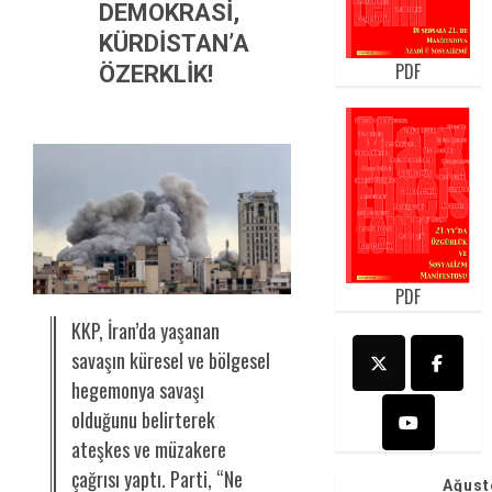
DEMOKRASİ,
KÜRDİSTAN’A
PDF
ÖZERKLİK!
PDF
KKP, İran’da yaşanan
savaşın küresel ve bölgesel
hegemonya savaşı
olduğunu belirterek
ateşkes ve müzakere
çağrısı yaptı. Parti, “Ne
Ağust