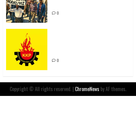
Kaçınılmazdır!
0
Rahmi Koç’un Sözleri Bir Gaf
Değil, Sömürgeci Zihniyetin
İfadesidir
0
Copyright © All rights reserved.
|
ChromeNews
by AF themes.