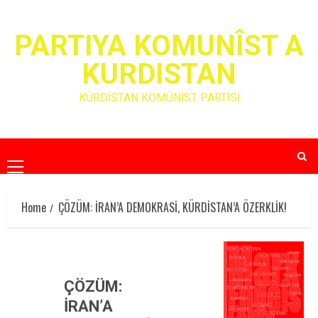
Skip
to
PARTIYA KOMUNÎST A
content
KURDISTAN
KÜRDİSTAN KOMÜNİST PARTİSİ
Primary
Menu
Home
ÇÖZÜM: İRAN’A DEMOKRASİ, KÜRDİSTAN’A ÖZERKLİK!
ÇÖZÜM:
İRAN’A