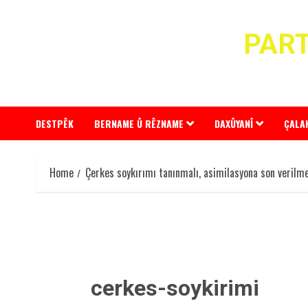
Skip
to
PART
content
DESTPÊK
BERNAME Û RÊZNAME
DAXÛYANÎ
ÇALA
Home
Çerkes soykırımı tanınmalı, asimilasyona son verilme
cerkes-soykirimi