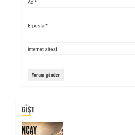
Ad
*
E-posta
*
İnternet sitesi
GÎŞT