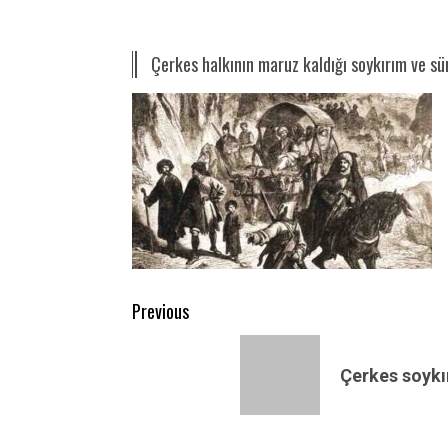
Çerkes halkının maruz kaldığı soykırım ve s
Post
Previous
navigation
Previous
post:
Çerkes soykır