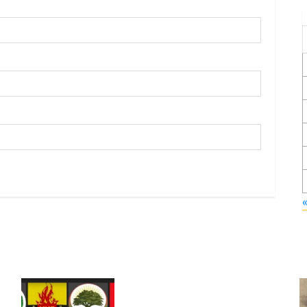
Foruma Çep a Kurdistanî: Em