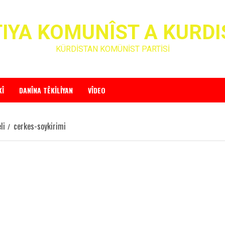
IYA KOMUNÎST A KURD
KÜRDİSTAN KOMÜNİST PARTİSİ
KÎ
DANÎNA TÊKILIYAN
VÎDEO
li
cerkes-soykirimi