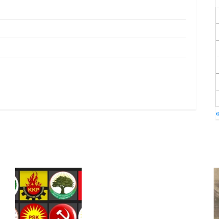
Foruma Çep a Kurdistanî: Em
bang li hemû hêzên Kurdistanî
dikin ku bi yekhelwestî rûbirûyî
geşedanan bibin