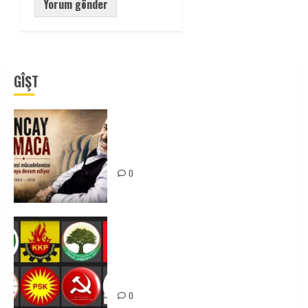
GÎŞT
Tuncay Atmaca Yoldaşın Anısı
Mücadelemizde Yaşıyor
0
Foruma Çep a Kurdistanî: Em bang
li hemû hêzên Kurdistanî dikin ku
bi yekhelwestî rûbirûyî geşedanan
bibin
0