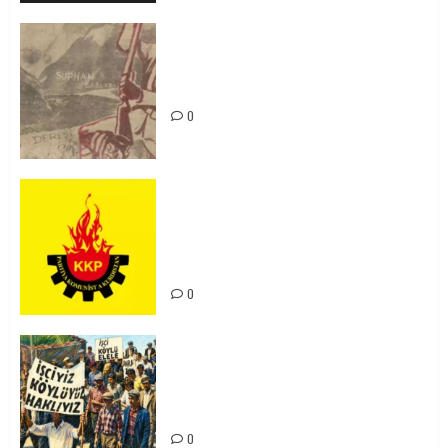
Zilan Katliamı’nı Unutmadık,
Unutturmayacağız!
0
KKP Parti Meclisi Sonuç Bildirisi:
Ortadoğu Yeniden Şekillenirken
Kürdistan’ın Geleceği ve
Mücadele Hattımız
0
15-16 Haziran İşçi Direnişi’nin 56.
Yılında: Yeni Direnişler
Kaçınılmazdır!
0