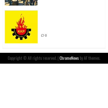
Rahmi Koç’un Sözleri Bir Gaf
Değil, Sömürgeci Zihniyetin
İfadesidir
0
Copyright © All rights reserved.
|
ChromeNews
by AF themes.