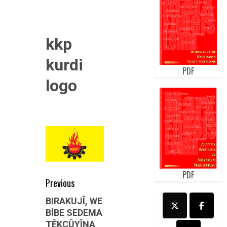
kkp
kurdi
PDF
logo
PDF
Post
Previous
navigation
Previous
BIRAKUJÎ, WE
BİBE SEDEMA
post:
TÊKÇÛYÎNA