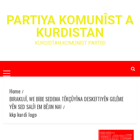
Skip
to
PARTIYA KOMUNÎST A
content
KURDISTAN
KÜRDİSTAN KOMÜNİST PARTİSİ
Primary
Menu
Home
BIRAKUJÎ, WE BİBE SEDEMA TÊKÇÛYÎNA DESKEFTIYÊN GELÊME
YÊN SED SALÎ! EM BÊJIN NA!
kkp kurdi logo