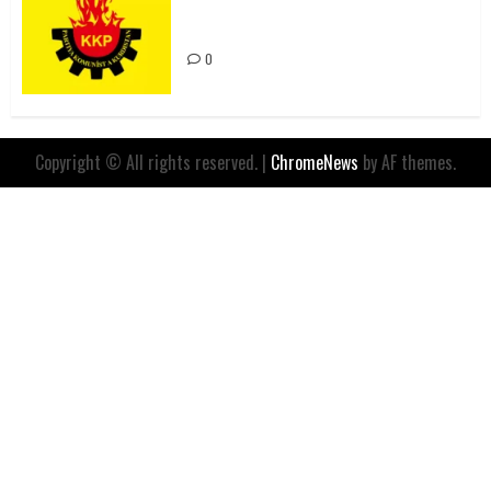
Değil, Sömürgeci Zihniyetin
İfadesidir
0
Copyright © All rights reserved.
|
ChromeNews
by AF themes.