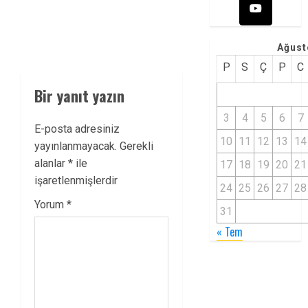
Ağust
P
S
Ç
P
C
Bir yanıt yazın
3
4
5
6
7
E-posta adresiniz
10
11
12
13
14
yayınlanmayacak.
Gerekli
alanlar
*
ile
17
18
19
20
21
işaretlenmişlerdir
24
25
26
27
28
Yorum
*
31
« Tem