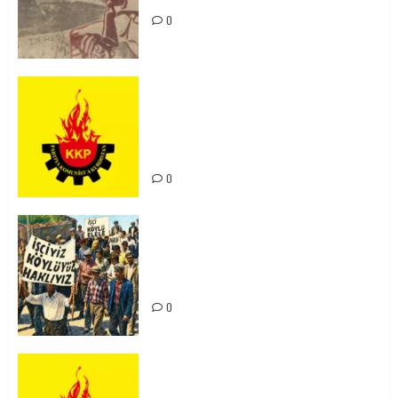
0
KKP Parti Meclisi Sonuç Bildirisi:
Ortadoğu Yeniden Şekillenirken
Kürdistan’ın Geleceği ve
Mücadele Hattımız
0
15-16 Haziran İşçi Direnişi’nin 56.
Yılında: Yeni Direnişler
Kaçınılmazdır!
0
Rahmi Koç’un Sözleri Bir Gaf