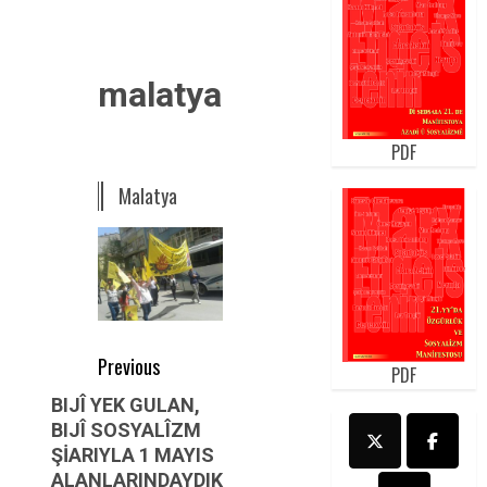
malatya2
PDF
Malatya
Post
Previous
PDF
navigation
Previous
BIJÎ YEK GULAN,
BIJÎ SOSYALÎZM
post:
ŞİARIYLA 1 MAYIS
ALANLARINDAYDIK