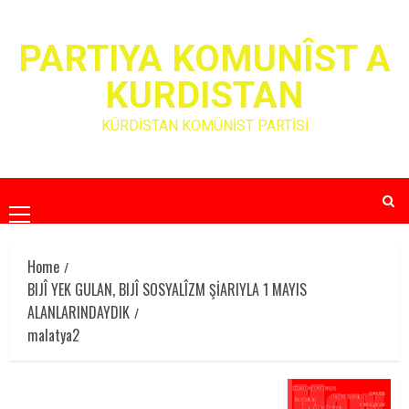
Skip
to
PARTIYA KOMUNÎST A
content
KURDISTAN
KÜRDİSTAN KOMÜNİST PARTİSİ
Primary
Menu
Home
BIJÎ YEK GULAN, BIJÎ SOSYALÎZM ŞİARIYLA 1 MAYIS
ALANLARINDAYDIK
malatya2