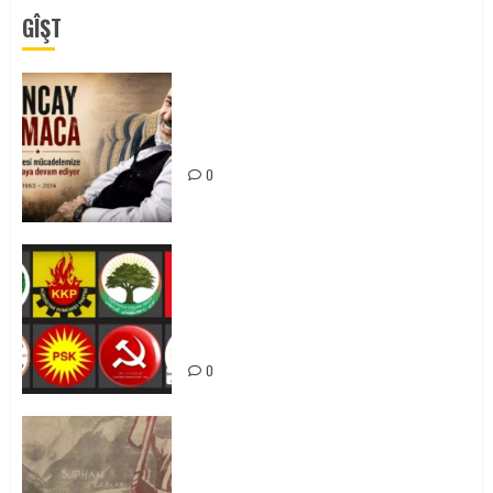
GÎŞT
Tuncay Atmaca Yoldaşın Anısı
Mücadelemizde Yaşıyor
0
Foruma Çep a Kurdistanî: Em bang
li hemû hêzên Kurdistanî dikin ku
bi yekhelwestî rûbirûyî geşedanan
bibin
0
Zilan Katliamı’nı Unutmadık,
Unutturmayacağız!