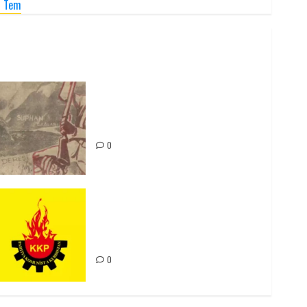
« Tem
Zilan Katliamı’nı Unutmadık,
Unutturmayacağız!
0
Rahmi Koç’un Sözleri Bir Gaf
Değil, Sömürgeci Zihniyetin
İfadesidir
0