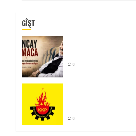
GÎŞT
Tuncay Atmaca Yoldaşın Anısı
Mücadelemizde Yaşıyor
0
KKP Parti Meclisi Sonuç
Bildirisi: Ortadoğu Yeniden
Şekillenirken Kürdistan’ın
Geleceği ve Mücadele Hattım
0