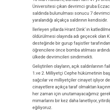
Üniversitesi çıkan devrimci gruba Eczacı
saldırıda bulunulması sonucu 7 devrimc
yaralandığı alçakça saldırının kendisidir.
İlerleyen yıllarda Hrant Dink’ in katledi
öldürülmesi olayında adı geçecek olan Ko
desteğinde bir gurup faşistler tarafında
öğrencilere önce bomba atılması ardında
ülkede devrimcileri sindirmekti.
Geliştirilen olayların, açık saldırılarının
1.ve 2. Milliyetçi Cephe hükümetinin b
sağcılar ve milliyetçiler cinayet işliyor 
cinayetlere açıkça taraf olmaktan kaçın
her zaman için unutamayacağımız gerek b
mimarlarını bir kez daha lanetliyor, yitir
eğiliyoruz.