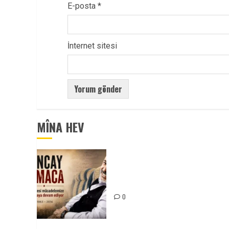
E-posta
*
İnternet sitesi
MÎNA HEV
Tuncay Atmaca Yoldaşın Anısı
Mücadelemizde Yaşıyor
0