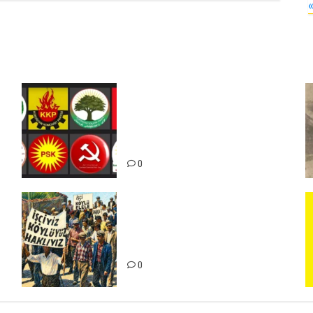
Foruma Çep a Kurdistanî: Em
bang li hemû hêzên Kurdistanî
dikin ku bi yekhelwestî rûbirûyî
geşedanan bibin
0
15-16 Haziran İşçi Direnişi’nin
56. Yılında: Yeni Direnişler
Kaçınılmazdır!
ız
0