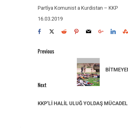
Partîya Komunist a Kurdistan – KKP
16.03.2019
Post
Previous
navigation
Previous
post:
BİTMEYEN
Next
Next
post:
KKP’Lİ HALİL ULUĞ YOLDAŞ MÜCADEL