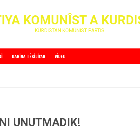
IYA KOMUNÎST A KURD
KÜRDİSTAN KOMÜNİST PARTİSİ
KÎ
DANÎNA TÊKILIYAN
VÎDEO
INI UNUTMADIK!