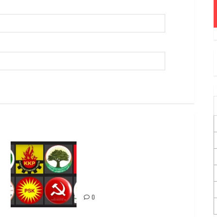
Foruma Çep a Kurdistanî: Em
bang li hemû hêzên Kurdistanî
dikin ku bi yekhelwestî
rûbirûyî geşedanan bibin
0