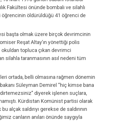
lık Fakültesi önünde bombalı ve silahlı
i öğrencinin öldürüldüğü 41 öğrenci de
lmesi başta olmak üzere birçok devrimcinin
miser Reşat Altay’ın yönettiği polis
n okuldan topluca çıkan devrimci
n silahla taranmasının asıl nedeni tüm
 failleri ortada, belli olmasına rağmen dönemin
aşbakanı Süleyman Demirel “hiç kimse bana
dedirtemezsiniz” diyerek işlenen suçlara,
mamıştı. Kürdistan Komünist partisi olarak
u alçak saldırıyı gerekse de saldırının
diğimiz canların anıları önünde saygıyla