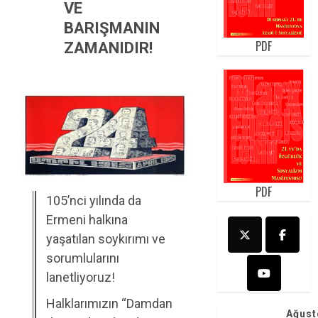
VE
BARIŞMANIN
PDF
ZAMANIDIR!
PDF
105’nci yılında da
Ermeni halkına
yaşatılan soykırımı ve
sorumlularını
lanetliyoruz!
Halklarımızın “Damdan
Ağust