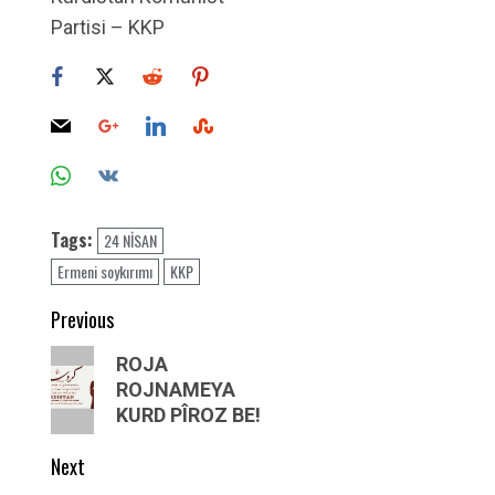
Partisi – KKP
Tags:
24 NİSAN
Ermeni soykırımı
KKP
Post
Previous
navigation
Previous
ROJA
post:
ROJNAMEYA
KURD PÎROZ BE!
Next