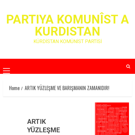
Skip
to
PARTIYA KOMUNÎST A
content
KURDISTAN
KÜRDİSTAN KOMÜNİST PARTİSİ
Primary
Menu
Home
ARTIK YÜZLEŞME VE BARIŞMANIN ZAMANIDIR!
ARTIK
YÜZLEŞME