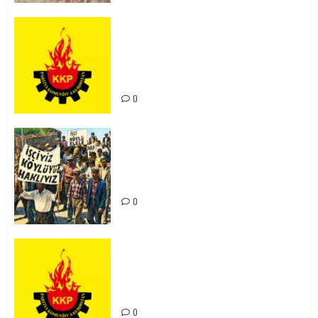
KKP Parti Meclisi Sonuç Bildirisi:
Ortadoğu Yeniden Şekillenirken
Kürdistan’ın Geleceği ve
Mücadele Hattımız
0
15-16 Haziran İşçi Direnişi’nin 56.
Yılında: Yeni Direnişler
Kaçınılmazdır!
0
Rahmi Koç’un Sözleri Bir Gaf
Değil, Sömürgeci Zihniyetin
İfadesidir
0