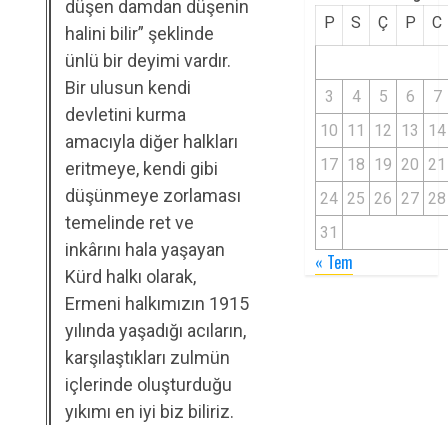
düşen damdan düşenin
P
S
Ç
P
C
halini bilir” şeklinde
ünlü bir deyimi vardır.
Bir ulusun kendi
3
4
5
6
7
devletini kurma
10
11
12
13
14
amacıyla diğer halkları
17
18
19
20
21
eritmeye, kendi gibi
düşünmeye zorlaması
24
25
26
27
28
temelinde ret ve
31
inkârını hala yaşayan
« Tem
Kürd halkı olarak,
Ermeni halkımızın 1915
yılında yaşadığı acıların,
karşılaştıkları zulmün
içlerinde oluşturduğu
yıkımı en iyi biz biliriz.