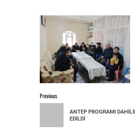
Post
Previous
navigation
Previous
ANTEP PROGRAMI DAHİLİN
post:
EDİLDİ