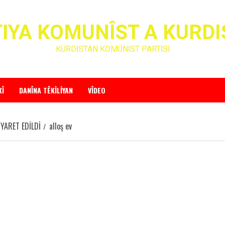
IYA KOMUNÎST A KURD
KÜRDİSTAN KOMÜNİST PARTİSİ
KÎ
DANÎNA TÊKILIYAN
VÎDEO
YARET EDİLDİ
alloş ev