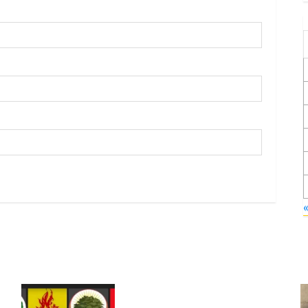
Foruma Çep a Kurdistanî: Em