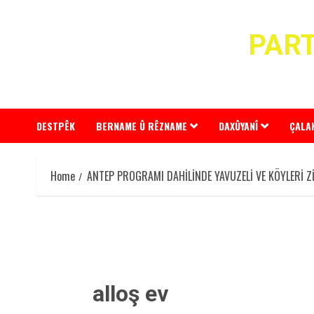
Skip
to
PART
content
DESTPÊK
BERNAME Û RÊZNAME
DAXÛYANÎ
ÇALA
Home
ANTEP PROGRAMI DAHİLİNDE YAVUZELİ VE KÖYLERİ Zİ
alloş ev