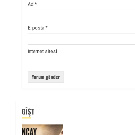
Ad
*
E-posta
*
İnternet sitesi
GÎŞT