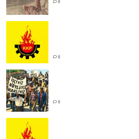
0
KKP Parti Meclisi Sonuç Bildirisi:
Ortadoğu Yeniden Şekillenirken
Kürdistan’ın Geleceği ve
Mücadele Hattımız
0
15-16 Haziran İşçi Direnişi’nin 56.
Yılında: Yeni Direnişler
Kaçınılmazdır!
0
Rahmi Koç’un Sözleri Bir Gaf
Değil, Sömürgeci Zihniyetin