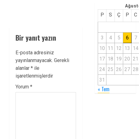
Ağust
P
S
Ç
P
C
Bir yanıt yazın
3
4
5
6
7
10
11
12
13
14
E-posta adresiniz
17
18
19
20
21
yayınlanmayacak.
Gerekli
alanlar
*
ile
24
25
26
27
28
işaretlenmişlerdir
31
Yorum
*
« Tem