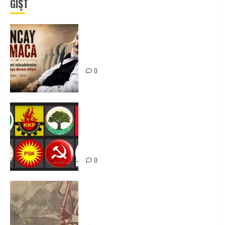
GÎŞT
Tuncay Atmaca Yoldaşın Anısı
Mücadelemizde Yaşıyor
0
Foruma Çep a Kurdistanî: Em bang
li hemû hêzên Kurdistanî dikin ku
bi yekhelwestî rûbirûyî geşedanan
bibin
0
Zilan Katliamı’nı Unutmadık,
Unutturmayacağız!