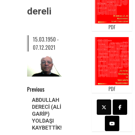
dereli
PDF
15.03.1950 -
07.12.2021
Post
Previous
PDF
navigation
Previous
ABDULLAH
DERECİ (ALİ
post:
GARİP)
YOLDAŞI
KAYBETTİK!