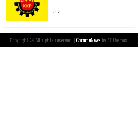
İfadesidir
0
Copyright © All rights reserved.
|
ChromeNews
by AF themes.