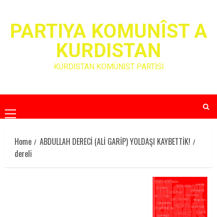
Skip
to
PARTIYA KOMUNÎST A
content
KURDISTAN
KÜRDİSTAN KOMÜNİST PARTİSİ
Primary
Menu
Home
ABDULLAH DERECİ (ALİ GARİP) YOLDAŞI KAYBETTİK!
dereli