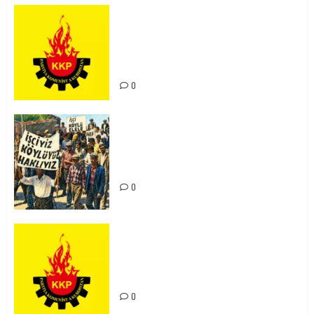
KKP Parti Meclisi Sonuç Bildirisi:
Ortadoğu Yeniden Şekillenirken
Kürdistan’ın Geleceği ve
Mücadele Hattımız
0
15-16 Haziran İşçi Direnişi’nin 56.
Yılında: Yeni Direnişler
Kaçınılmazdır!
0
Rahmi Koç’un Sözleri Bir Gaf
Değil, Sömürgeci Zihniyetin
İfadesidir
0