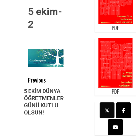
5 ekim-
2
PDF
Post
Previous
navigation
Previous
5 EKİM DÜNYA
PDF
ÖĞRETMENLER
post:
GÜNÜ KUTLU
OLSUN!