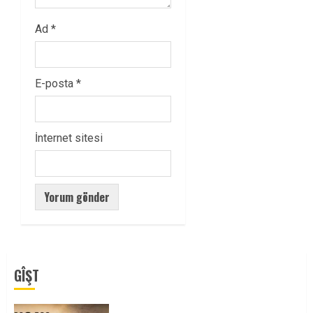
Ad
*
E-posta
*
İnternet sitesi
GÎŞT