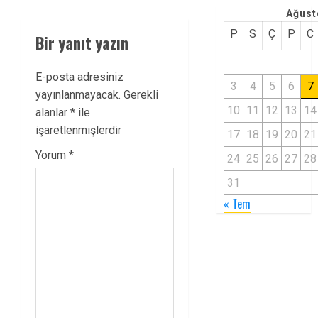
Ağust
P
S
Ç
P
C
Bir yanıt yazın
E-posta adresiniz
3
4
5
6
7
yayınlanmayacak.
Gerekli
10
11
12
13
14
alanlar
*
ile
işaretlenmişlerdir
17
18
19
20
21
Yorum
*
24
25
26
27
28
31
« Tem