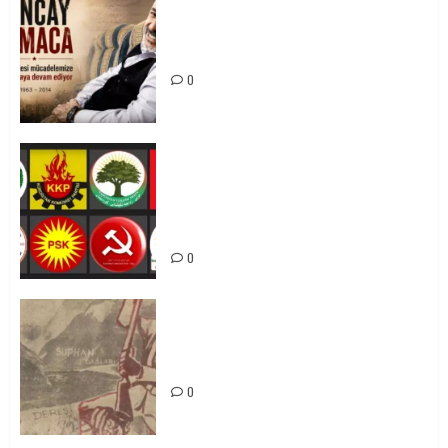
Tuncay Atmaca Yoldaşın Anısı
Mücadelemizde Yaşıyor
0
Foruma Çep a Kurdistanî: Em bang
li hemû hêzên Kurdistanî dikin ku
bi yekhelwestî rûbirûyî geşedanan
bibin
0
Zilan Katliamı’nı Unutmadık,
Unutturmayacağız!
0