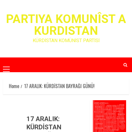
Skip
to
PARTIYA KOMUNÎST A
content
KURDISTAN
KÜRDİSTAN KOMÜNİST PARTİSİ
Primary
Menu
Home
17 ARALIK: KÜRDİSTAN BAYRAĞI GÜNÜ!
17 ARALIK:
KÜRDİSTAN