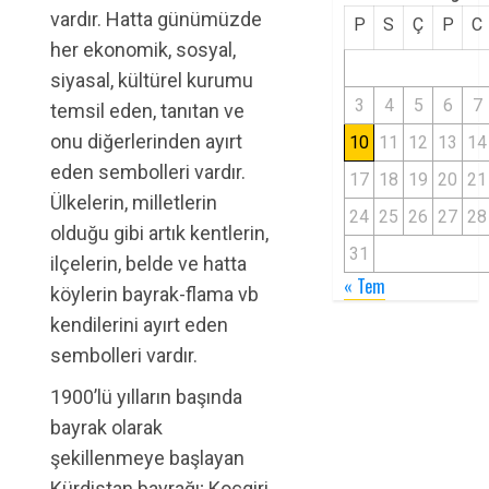
vardır. Hatta günümüzde
P
S
Ç
P
C
her ekonomik, sosyal,
siyasal, kültürel kurumu
3
4
5
6
7
temsil eden, tanıtan ve
onu diğerlerinden ayırt
10
11
12
13
14
eden sembolleri vardır.
17
18
19
20
21
Ülkelerin, milletlerin
24
25
26
27
28
olduğu gibi artık kentlerin,
31
ilçelerin, belde ve hatta
« Tem
köylerin bayrak-flama vb
kendilerini ayırt eden
sembolleri vardır.
1900’lü yılların başında
bayrak olarak
şekillenmeye başlayan
Kürdistan bayrağı; Koçgiri,