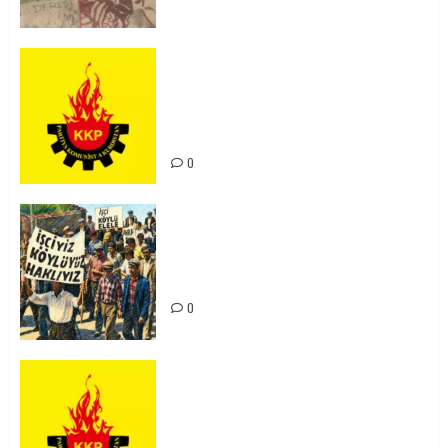
KKP Parti Meclisi Sonuç Bildirisi:
Ortadoğu Yeniden Şekillenirken
Kürdistan’ın Geleceği ve
Mücadele Hattımız
0
15-16 Haziran İşçi Direnişi’nin 56.
Yılında: Yeni Direnişler
Kaçınılmazdır!
0
Rahmi Koç’un Sözleri Bir Gaf
Değil, Sömürgeci Zihniyetin
İfadesidir