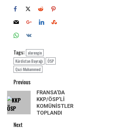
Tags:
alarengin
Kürdistan Bayrağı
ÖSP
Qazi Muhammed
Post
Previous
navigation
Previous
FRANSA’DA
KKP/ÖSP’Lİ
post:
KOMÜNİSTLER
TOPLANDI
Next