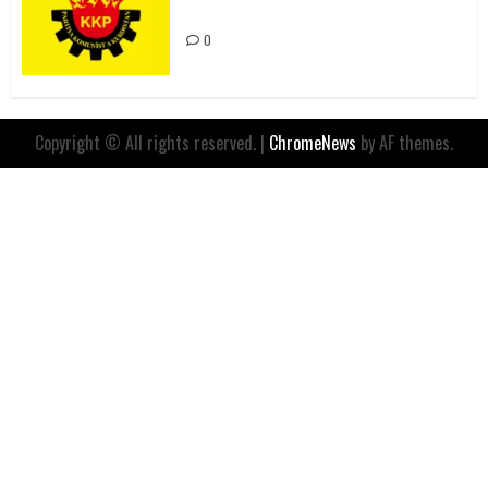
İfadesidir
0
Copyright © All rights reserved.
|
ChromeNews
by AF themes.