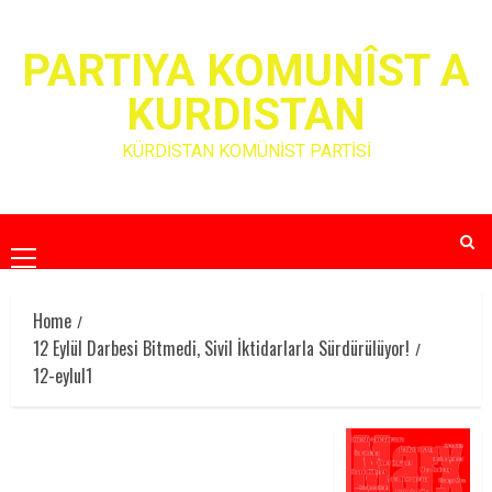
Skip
to
PARTIYA KOMUNÎST A
content
KURDISTAN
KÜRDİSTAN KOMÜNİST PARTİSİ
Primary
Menu
Home
12 Eylül Darbesi Bitmedi, Sivil İktidarlarla Sürdürülüyor!
12-eylul1