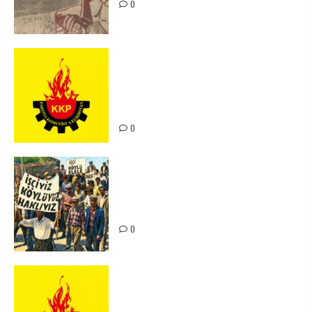
0
KKP Parti Meclisi Sonuç Bildirisi:
Ortadoğu Yeniden Şekillenirken
Kürdistan’ın Geleceği ve
Mücadele Hattımız
0
15-16 Haziran İşçi Direnişi’nin 56.
Yılında: Yeni Direnişler
Kaçınılmazdır!
0
Rahmi Koç’un Sözleri Bir Gaf
Değil, Sömürgeci Zihniyetin