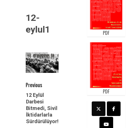
12-
eylul1
PDF
Post
Previous
PDF
navigation
Previous
12 Eylül
Darbesi
post:
Bitmedi, Sivil
İktidarlarla
Sürdürülüyor!