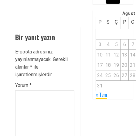
Ağust
P
S
Ç
P
C
Bir yanıt yazın
3
4
5
6
7
E-posta adresiniz
10
11
12
13
14
yayınlanmayacak.
Gerekli
17
18
19
20
21
alanlar
*
ile
işaretlenmişlerdir
24
25
26
27
28
Yorum
*
31
« Tem