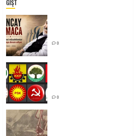
GÎŞT
Tuncay Atmaca Yoldaşın Anısı
Mücadelemizde Yaşıyor
0
Foruma Çep a Kurdistanî: Em bang
li hemû hêzên Kurdistanî dikin ku
bi yekhelwestî rûbirûyî geşedanan
bibin
0
Zilan Katliamı’nı Unutmadık,
Unutturmayacağız!