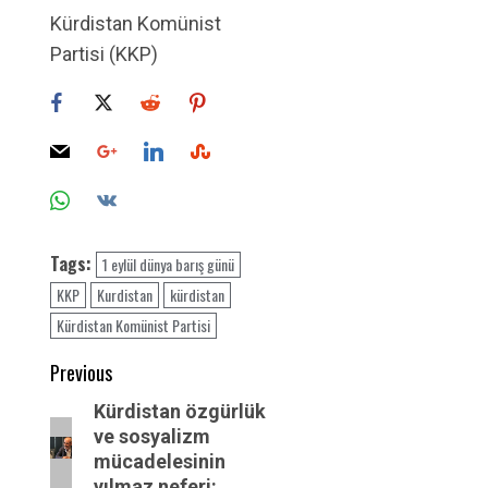
Kürdistan Komünist
Partisi (KKP)
Tags:
1 eylül dünya barış günü
KKP
Kurdistan
kürdistan
Kürdistan Komünist Partisi
Post
Previous
navigation
Previous
Kürdistan özgürlük
ve sosyalizm
post:
mücadelesinin
yılmaz neferi: