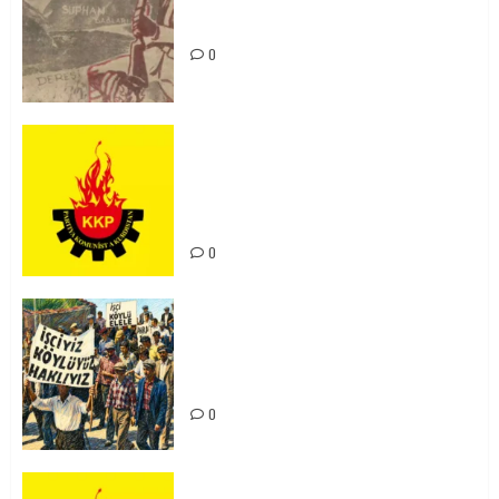
Zilan Katliamı’nı Unutmadık,
Unutturmayacağız!
0
KKP Parti Meclisi Sonuç Bildirisi:
Ortadoğu Yeniden Şekillenirken
Kürdistan’ın Geleceği ve
Mücadele Hattımız
0
15-16 Haziran İşçi Direnişi’nin 56.
Yılında: Yeni Direnişler
Kaçınılmazdır!
0