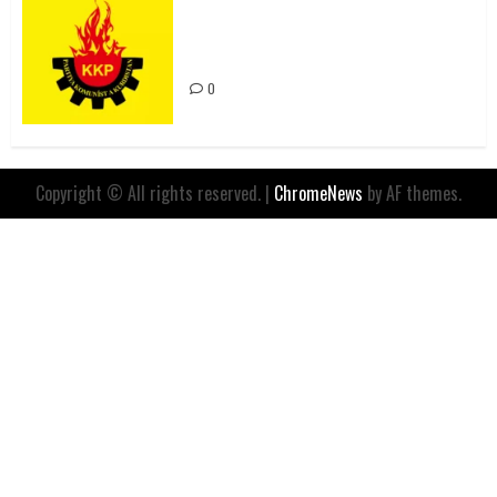
Rahmi Koç’un Sözleri Bir Gaf
Değil, Sömürgeci Zihniyetin
İfadesidir
0
Copyright © All rights reserved.
|
ChromeNews
by AF themes.