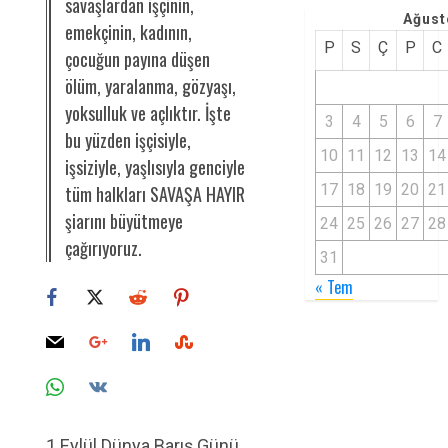
savaşlardan işçinin,
Ağust
emekçinin, kadının,
P
S
Ç
P
C
çocuğun payına düşen
ölüm, yaralanma, gözyaşı,
yoksulluk ve açlıktır. İşte
3
4
5
6
7
bu yüzden işçisiyle,
10
11
12
13
14
işsiziyle, yaşlısıyla genciyle
17
18
19
20
21
tüm halkları SAVAŞA HAYIR
şiarını büyütmeye
24
25
26
27
28
çağırıyoruz.
31
« Tem
1 Eylül Dünya Barış Günü,