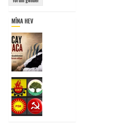
MÎNA HEV
Tuncay
Atmaca
Yoldaşın
Anısı
Mücadelemizde
Yaşıyor
0
Foruma
Çep a
Kurdistanî:
Em bang
li hemû
hêzên
Kurdistanî
dikin ku