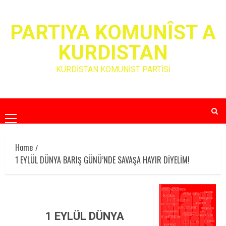
Skip
to
PARTIYA KOMUNÎST A
content
KURDISTAN
KÜRDİSTAN KOMÜNİST PARTİSİ
Primary
Menu
Home
1 EYLÜL DÜNYA BARIŞ GÜNÜ’NDE SAVAŞA HAYIR DİYELİM!
1 EYLÜL DÜNYA