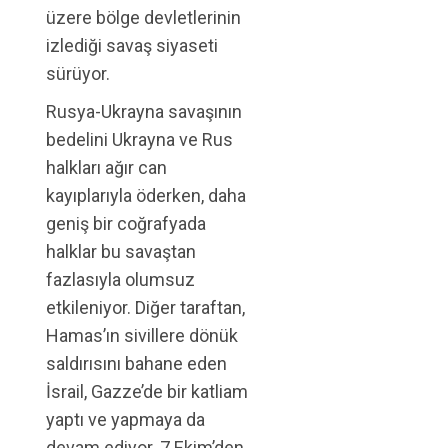
üzere bölge devletlerinin
izlediği savaş siyaseti
sürüyor.
Rusya-Ukrayna savaşının
bedelini Ukrayna ve Rus
halkları ağır can
kayıplarıyla öderken, daha
geniş bir coğrafyada
halklar bu savaştan
fazlasıyla olumsuz
etkileniyor. Diğer taraftan,
Hamas’ın sivillere dönük
saldırısını bahane eden
İsrail, Gazze’de bir katliam
yaptı ve yapmaya da
devam ediyor. 7 Ekim’den