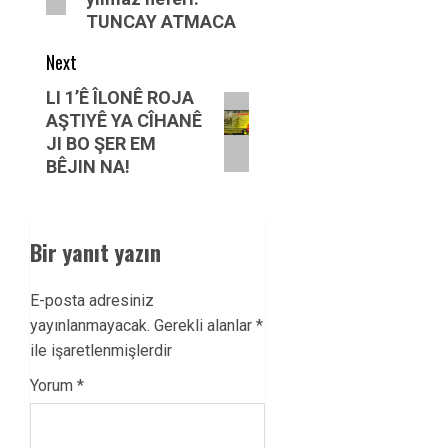
TUNCAY ATMACA
Next
Next
LI 1’Ê ÎLONÊ ROJA
AŞTIYÊ YA CÎHANÊ
post:
JI BO ŞER EM
BÊJIN NA!
Bir yanıt yazın
E-posta adresiniz
yayınlanmayacak.
Gerekli alanlar
*
ile işaretlenmişlerdir
Yorum
*