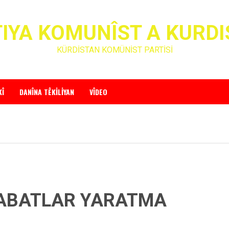
IYA KOMUNÎST A KURD
KÜRDİSTAN KOMÜNİST PARTİSİ
KÎ
DANÎNA TÊKILIYAN
VÎDEO
ABATLAR YARATMA