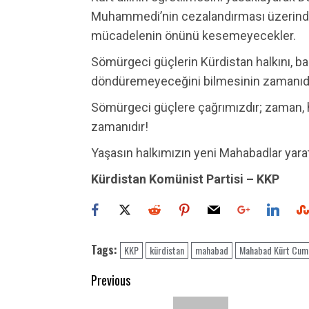
Muhammedi’nin cezalandırması üzerinden 
mücadelenin önünü kesemeyecekler.
Sömürgeci güçlerin Kürdistan halkını, b
döndüremeyeceğini bilmesinin zamanıdı
Sömürgeci güçlere çağrımızdır; zaman, 
zamanıdır!
Yaşasın halkımızın yeni Mahabadlar yar
Kürdistan Komünist Partisi – KKP
Tags:
KKP
kürdistan
mahabad
Mahabad Kürt Cumh
Post
Previous
navigation
Previous