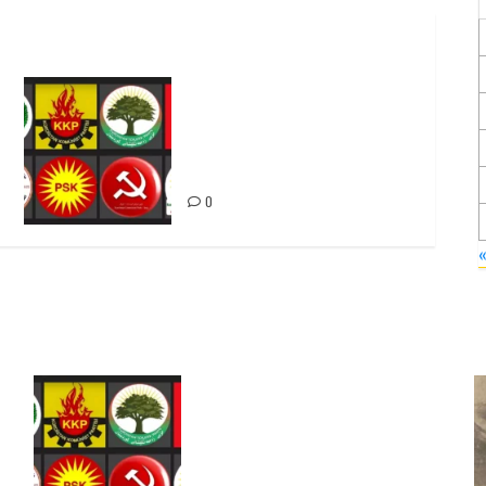
Foruma Çep a Kurdistanî: Em
bang li hemû hêzên Kurdistanî
dikin ku bi yekhelwestî
rûbirûyî geşedanan bibin
0
Foruma Çep a Kurdistanî: Em
bang li hemû hêzên Kurdistanî
dikin ku bi yekhelwestî rûbirûyî
geşedanan bibin