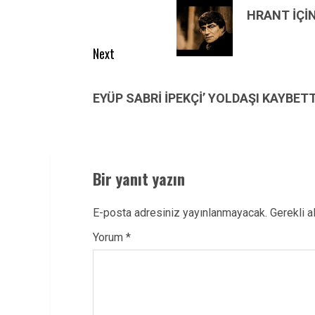
post:
HRANT İÇİ
Next
Next
post:
EYÜP SABRİ İPEKÇİ’ YOLDAŞI KAYBETT
Bir yanıt yazın
E-posta adresiniz yayınlanmayacak.
Gerekli a
Yorum
*