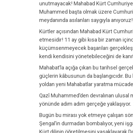
unutmayacak! Mahabad Kürt Cumhuriyeti
Muhammed başta olmak üzere Cumhuriyet
meydanında asılanları saygıyla anıyoruz!
Kürtler açısından Mahabad Kürt Cumhuriy
etmesidir! 11 ay gibi kısa bir zaman iç
küçümsenmeyecek başarıları gerçekleşti
kendi kendisini yönetebileceğini de kanıt
Mahabat’la açığa çıkan bu tarihsel gerçe
güçlerin kâbusunun da başlangıcıdır. Bu
yoldan yeni Mahabatlar yaratma mücade
Qazî Muhammed’den devralınan ulusal m
yönünde adım adım gerçeğe yaklaşıyor.
Bugün bu mirası yok etmeye çalışan sömü
Şengal’in durmadan bombalıyor, yeni işgal
Kürt dilinin öğretilmesini yasaklayarak 