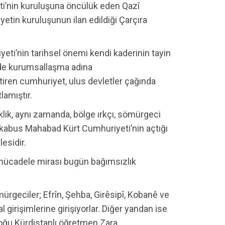
’nin kuruluşuna öncülük eden Qazî
in kuruluşunun ilan edildiği Çarçıra
eti’nin tarihsel önemi kendi kaderinin tayin
inde kurumsallaşma adına
ren cumhuriyet, ulus devletler çağında
lamıştır.
klik, aynı zamanda, bölge ırkçı, sömürgeci
 kabus Mahabad Kürt Cumhuriyeti’nin açtığı
lesidir.
ücadele mirası bugün bağımsızlık
rgeciler; Efrîn, Şehba, Girêsipî, Kobanê ve
 girişimlerine girişiyorlar. Diğer yandan ise
Doğu Kürdistanlı öğretmen Zara