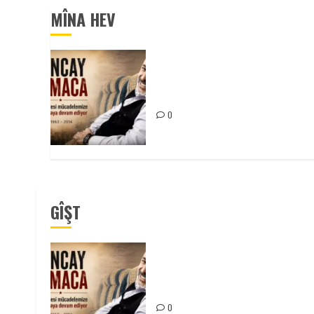
MÎNA HEV
Tuncay Atmaca Yoldaşın Anısı
Mücadelemizde Yaşıyor
0
GÎŞT
Tuncay Atmaca Yoldaşın Anısı
Mücadelemizde Yaşıyor
0