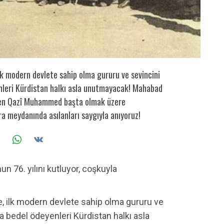
lk modern devlete sahip olma gururu ve sevincini
nleri Kürdistan halkı asla unutmayacak! Mahabad
den Qazî Muhammed başta olmak üzere
ra meydanında asılanları saygıyla anıyoruz!
 76. yılını kutluyor, coşkuyla
e, ilk modern devlete sahip olma gururu ve
 bedel ödeyenleri Kürdistan halkı asla