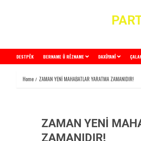
Skip
to
PART
content
DESTPÊK
BERNAME Û RÊZNAME
DAXÛYANÎ
ÇALA
Home
ZAMAN YENİ MAHABATLAR YARATMA ZAMANIDIR!
ZAMAN YENİ MAH
ZAMANIDIR!