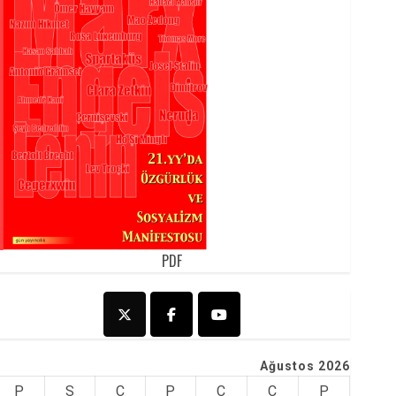
PDF
Ağustos 2026
P
S
Ç
P
C
C
P