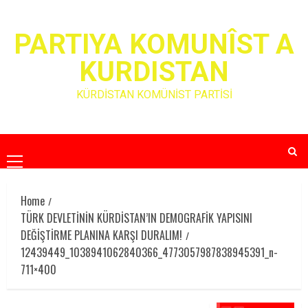
Skip
to
PARTIYA KOMUNÎST A
content
KURDISTAN
KÜRDİSTAN KOMÜNİST PARTİSİ
Primary
Menu
Home
TÜRK DEVLETİNİN KÜRDİSTAN’IN DEMOGRAFİK YAPISINI
DEĞİŞTİRME PLANINA KARŞI DURALIM!
12439449_1038941062840366_4773057987838945391_n-
711×400