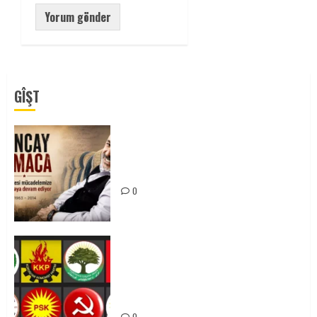
GÎŞT
Tuncay Atmaca Yoldaşın Anısı
Mücadelemizde Yaşıyor
0
Foruma Çep a Kurdistanî: Em bang
li hemû hêzên Kurdistanî dikin ku
bi yekhelwestî rûbirûyî geşedanan
bibin
0