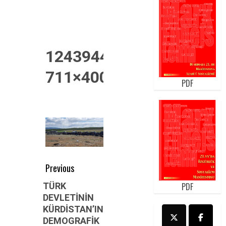
12439449_10389410628
711×400
PDF
Post
Previous
navigation
Previous
TÜRK
PDF
DEVLETİNİN
post:
KÜRDİSTAN’IN
DEMOGRAFİK