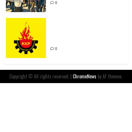
0
Rahmi Koç’un Sözleri Bir Gaf
Değil, Sömürgeci Zihniyetin
İfadesidir
0
Copyright © All rights reserved.
|
ChromeNews
by AF themes.