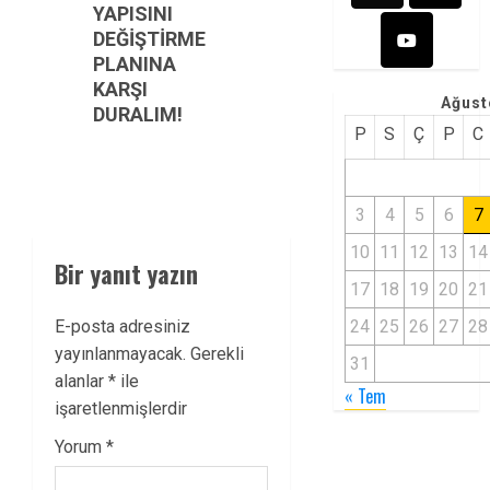
YAPISINI
DEĞİŞTİRME
PLANINA
KARŞI
Ağust
DURALIM!
P
S
Ç
P
C
3
4
5
6
7
10
11
12
13
14
Bir yanıt yazın
17
18
19
20
21
E-posta adresiniz
24
25
26
27
28
yayınlanmayacak.
Gerekli
31
alanlar
*
ile
« Tem
işaretlenmişlerdir
Yorum
*