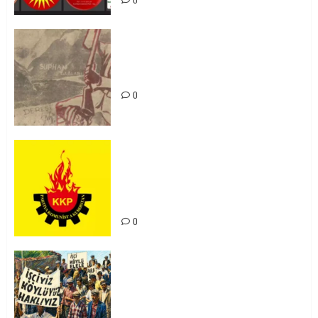
Zilan Katliamı’nı Unutmadık,
Unutturmayacağız!
0
KKP Parti Meclisi Sonuç Bildirisi:
Ortadoğu Yeniden Şekillenirken
Kürdistan’ın Geleceği ve
Mücadele Hattımız
0
15-16 Haziran İşçi Direnişi’nin 56.
Yılında: Yeni Direnişler
Kaçınılmazdır!