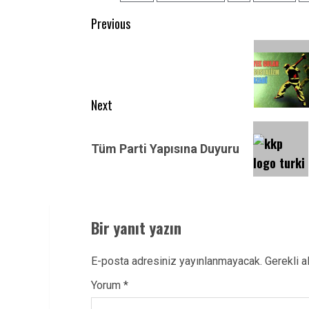
Post
Previous
navigation
Previous
post:
Next
Next
post:
Tüm Parti Yapısına Duyuru
Bir yanıt yazın
E-posta adresiniz yayınlanmayacak.
Gerekli a
Yorum
*