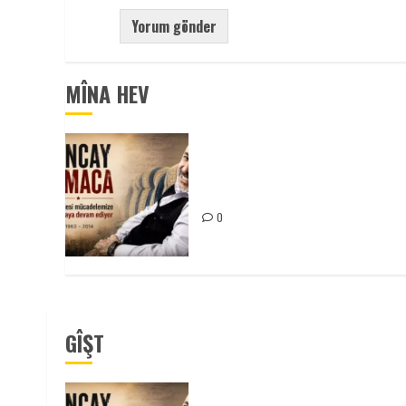
MÎNA HEV
Tuncay Atmaca Yoldaşın Anısı
Mücadelemizde Yaşıyor
0
GÎŞT