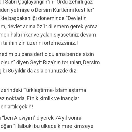
 Sabri Çağlayangilin’in “Ordu zehirli gaz
diden yetmişe o Dersim Kürtlerini kestiler”
011’de başbakanlığı döneminde “Devletin
rum, devlet adına özür dilemem gerekiyorsa
men hala inkar ve yalan siyasetiniz devam
 tarihinizin üzerini örtemezsiniz.!
emedim bu bana dert oldu ama ben de sizin
sun” diyen Seyit Rıza’nın torunları, Dersim
 gibi 86 yıldır da asla önünüzde diz
üzerindeki Türkleştirme-İslamlaştırma
z noktada. Etnik kimlik ve inançlar
den artık çekin!
“ben Aleviyim” diyerek 74 yıl sonra
Erdoğan “Hâlbuki bu ülkede kimse kimseye