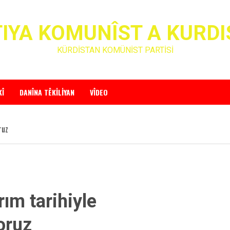
IYA KOMUNÎST A KURD
KÜRDİSTAN KOMÜNİST PARTİSİ
KÎ
DANÎNA TÊKILIYAN
VÎDEO
oruz
rım tarihiyle
yoruz