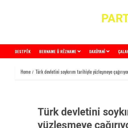
Skip
to
PART
content
DESTPÊK
BERNAME Û RÊZNAME
DAXÛYANÎ
ÇALA
Home
Türk devletini soykırım tarihiyle yüzleşmeye çağırıy
Türk devletini soykı
yüzleşmeye çağırı