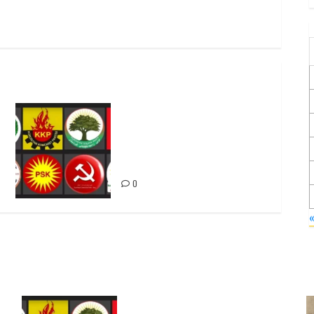
Foruma Çep a Kurdistanî: Em
bang li hemû hêzên Kurdistanî
dikin ku bi yekhelwestî
rûbirûyî geşedanan bibin
0
Foruma Çep a Kurdistanî: Em