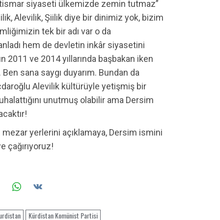
tismar siyaseti ülkemizde zemin tutmaz”
 Alevilik, Şiilik diye bir dinimiz yok, bizim
kimliğimizin tek bir adı var o da
nladı hem de devletin inkâr siyasetini
ın 2011 ve 2014 yıllarında başbakan iken
in. Ben sana saygı duyarım. Bundan da
daroğlu Alevilik kültürüyle yetişmiş bir
yuhalattığını unutmuş olabilir ama Dersim
acaktır!
ın mezar yerlerini açıklamaya, Dersim ismini
ye çağırıyoruz!
urdistan
Kürdistan Komünist Partisi