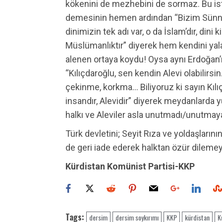
kökenini de mezhebini de sormaz. Bu is
demesinin hemen ardından “Bizim Sünnilik,
dinimizin tek adı var, o da İslam’dır, dini 
Müslümanlıktır” diyerek hem kendini yala
alenen ortaya koydu! Oysa aynı Erdoğan’
“Kılıçdaroğlu, sen kendin Alevi olabilirs
çekinme, korkma… Biliyoruz ki sayın Kılıç
insandır, Alevidir” diyerek meydanlarda 
halkı ve Aleviler asla unutmadı/unutmay
Türk devletini; Seyit Rıza ve yoldaşların
de geri iade ederek halktan özür dileme
Kürdistan Komünist Partisi-KKP
Tags:
dersim
dersim soykırımı
KKP
kürdistan
K