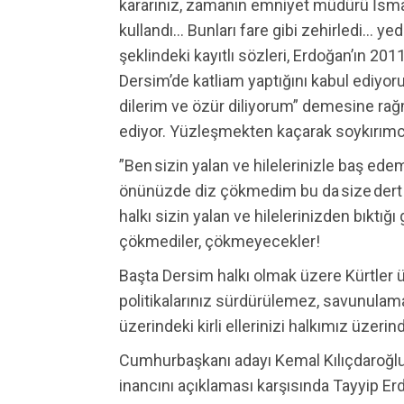
kararınız, zamanın emniyet müdürü İsmail
kullandı… Bunları fare gibi zehirledi… ye
şeklindeki kayıtlı sözleri, Erdoğan’ın 2
Dersim’de katliam yaptığını kabul ediyo
dilerim ve özür diliyorum” demesine rağ
ediyor. Yüzleşmekten kaçarak soykırımcı
”Ben sizin yalan ve hilelerinizle baş ed
önünüzde diz çökmedim bu da size dert ol
halkı sizin yalan ve hilelerinizden bıktığı
çökmediler, çökmeyecekler!
Başta Dersim halkı olmak üzere Kürtler 
politikalarınız sürdürülemez, savunulama
üzerindeki kirli ellerinizi halkımız üzerin
Cumhurbaşkanı adayı Kemal Kılıçdaroğlu 
inancını açıklaması karşısında Tayyip 