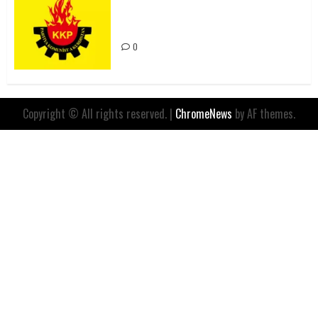
Değil, Sömürgeci Zihniyetin
İfadesidir
0
Copyright © All rights reserved.
|
ChromeNews
by AF themes.