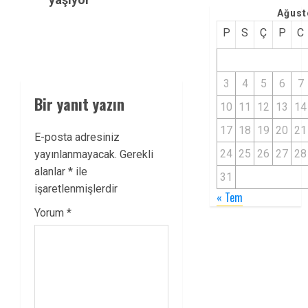
Ağust
P
S
Ç
P
C
3
4
5
6
7
Bir yanıt yazın
10
11
12
13
14
17
18
19
20
21
E-posta adresiniz
24
25
26
27
28
yayınlanmayacak.
Gerekli
alanlar
*
ile
31
işaretlenmişlerdir
« Tem
Yorum
*