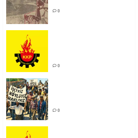
Unutturmayacağız!
0
KKP Parti Meclisi Sonuç Bildirisi:
Ortadoğu Yeniden Şekillenirken
Kürdistan’ın Geleceği ve
Mücadele Hattımız
0
15-16 Haziran İşçi Direnişi’nin 56.
Yılında: Yeni Direnişler
Kaçınılmazdır!
0
Rahmi Koç’un Sözleri Bir Gaf