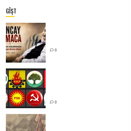
GÎŞT
Tuncay Atmaca Yoldaşın Anısı
Mücadelemizde Yaşıyor
0
Foruma Çep a Kurdistanî: Em bang
li hemû hêzên Kurdistanî dikin ku
bi yekhelwestî rûbirûyî geşedanan
bibin
0
Zilan Katliamı’nı Unutmadık,