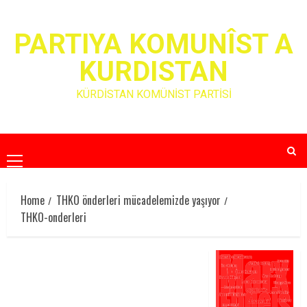
Skip
to
PARTIYA KOMUNÎST A
content
KURDISTAN
KÜRDİSTAN KOMÜNİST PARTİSİ
Primary
Menu
Home
THKO önderleri mücadelemizde yaşıyor
THKO-onderleri