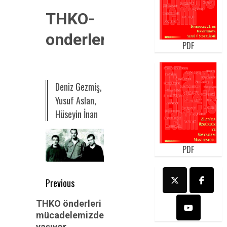
THKO-
onderleri
PDF
Deniz Gezmiş,
Yusuf Aslan,
Hüseyin İnan
PDF
Post
Previous
navigation
Previous
THKO önderleri
post:
mücadelemizde
yaşıyor