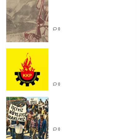
Zilan Katliamı’nı Unutmadık,
Unutturmayacağız!
0
KKP Parti Meclisi Sonuç Bildirisi:
Ortadoğu Yeniden Şekillenirken
Kürdistan’ın Geleceği ve
Mücadele Hattımız
0
15-16 Haziran İşçi Direnişi’nin 56.
Yılında: Yeni Direnişler
Kaçınılmazdır!
0