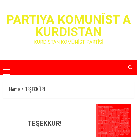
Skip
to
PARTIYA KOMUNÎST A
content
KURDISTAN
KÜRDİSTAN KOMÜNİST PARTİSİ
Primary
Menu
Home
TEŞEKKÜR!
TEŞEKKÜR!