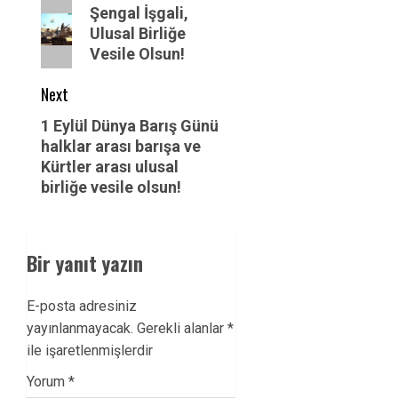
navigation
Previous
Şengal İşgali,
post:
Ulusal Birliğe
Vesile Olsun!
Next
Next
1 Eylül Dünya Barış Günü
halklar arası barışa ve
post:
Kürtler arası ulusal
birliğe vesile olsun!
Bir yanıt yazın
E-posta adresiniz
yayınlanmayacak.
Gerekli alanlar
*
ile işaretlenmişlerdir
Yorum
*