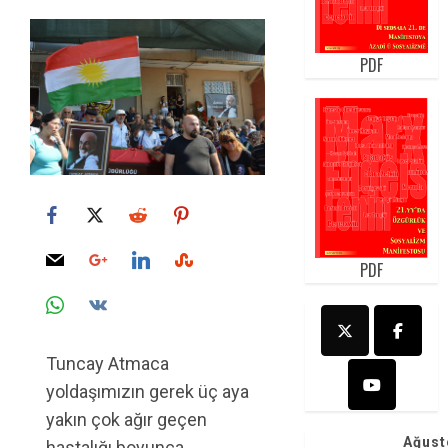
PDF
PDF
Tuncay Atmaca
yoldaşımızın gerek üç aya
yakın çok ağır geçen
Ağust
hastalığı boyunca,