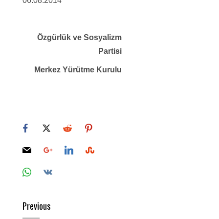
06.08.2014
Özgürlük ve Sosyalizm
Partisi
Merkez Yürütme Kurulu
Post
Previous