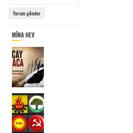
MÎNA HEV
Tuncay
Atmaca
Yoldaşın
Anısı
Mücadelemizde
Yaşıyor
0
Foruma
Çep a
Kurdistanî:
Em bang
li hemû
hêzên