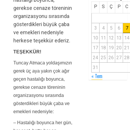
P
S
Ç
P
C
gerekse cenaze töreninin
organizasyonu sırasında
gösterdikleri büyük çaba
3
4
5
6
7
ve emekleri nedeniyle
10
11
12
13
14
herkese teşekkür ederiz.
17
18
19
20
21
TEŞEKKÜR!
24
25
26
27
28
Tuncay Atmaca yoldaşımızın
31
gerek üç aya yakın çok ağır
« Tem
geçen hastalığı boyunca,
gerekse cenaze töreninin
organizasyonu sırasında
gösterdikleri büyük çaba ve
emekleri nedeniyle:
– Hastalığı boyunca her gün,