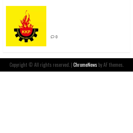
Rahmi Koç’un Sözleri Bir Gaf
Değil, Sömürgeci Zihniyetin
İfadesidir
0
Copyright © All rights reserved.
|
ChromeNews
by AF themes.