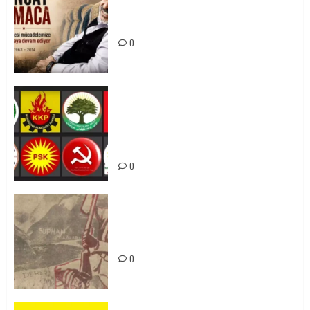
Tuncay Atmaca Yoldaşın Anısı
Mücadelemizde Yaşıyor
0
Foruma Çep a Kurdistanî: Em bang
li hemû hêzên Kurdistanî dikin ku
bi yekhelwestî rûbirûyî geşedanan
bibin
0
Zilan Katliamı’nı Unutmadık,
Unutturmayacağız!
0