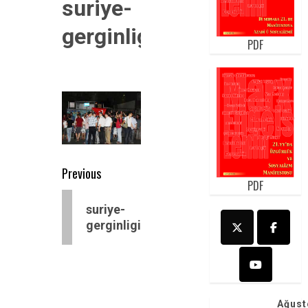
suriye-
gerginligi
PDF
Post
Previous
PDF
navigation
Previous
suriye-
post:
gerginligi
Ağust