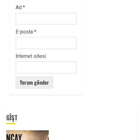
Ad
*
E-posta
*
İnternet sitesi
GÎŞT