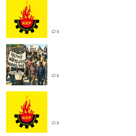
KKP Parti Meclisi Sonuç Bildirisi:
Ortadoğu Yeniden Şekillenirken
Kürdistan’ın Geleceği ve
Mücadele Hattımız
0
15-16 Haziran İşçi Direnişi’nin 56.
Yılında: Yeni Direnişler
Kaçınılmazdır!
0
Rahmi Koç’un Sözleri Bir Gaf
Değil, Sömürgeci Zihniyetin
İfadesidir
0