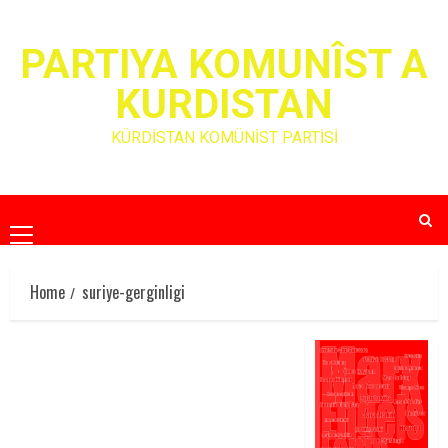
Skip
to
PARTIYA KOMUNÎST A
content
KURDISTAN
KÜRDİSTAN KOMÜNİST PARTİSİ
Primary
Menu
Home
suriye-gerginligi