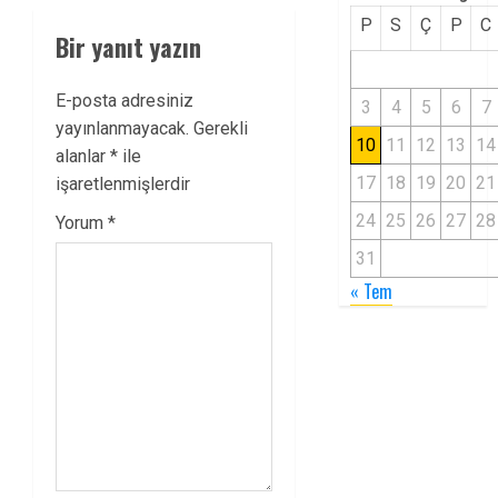
P
S
Ç
P
C
Bir yanıt yazın
E-posta adresiniz
3
4
5
6
7
yayınlanmayacak.
Gerekli
10
11
12
13
14
alanlar
*
ile
17
18
19
20
21
işaretlenmişlerdir
24
25
26
27
28
Yorum
*
31
« Tem