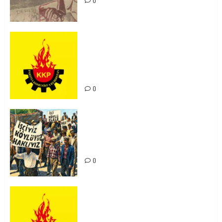
0
KKP Parti Meclisi Sonuç Bildirisi:
Ortadoğu Yeniden Şekillenirken
Kürdistan’ın Geleceği ve
Mücadele Hattımız
0
15-16 Haziran İşçi Direnişi’nin 56.
Yılında: Yeni Direnişler
Kaçınılmazdır!
0
Rahmi Koç’un Sözleri Bir Gaf
Değil, Sömürgeci Zihniyetin