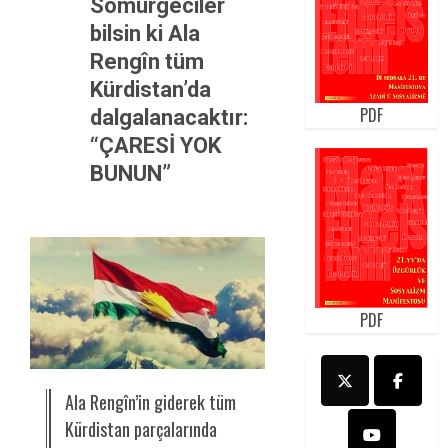
Sömürgeciler
bilsin ki Ala
Rengîn tüm
Kürdistan’da
PDF
dalgalanacaktır:
“ÇARESİ YOK
BUNUN”
PDF
Ala Rengîn’in giderek tüm
Kürdistan parçalarında