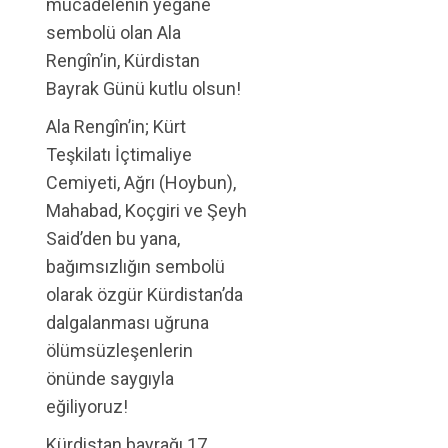
mücadelenin yegâne
sembolü olan Ala
Rengîn’in, Kürdistan
Bayrak Günü kutlu olsun!
Ala Rengîn’in; Kürt
Teşkilatı İçtimaliye
Cemiyeti, Ağrı (Hoybun),
Mahabad, Koçgiri ve Şeyh
Said’den bu yana,
bağımsızlığın sembolü
olarak özgür Kürdistan’da
dalgalanması uğruna
ölümsüzleşenlerin
önünde saygıyla
eğiliyoruz!
Kürdistan bayrağı 17