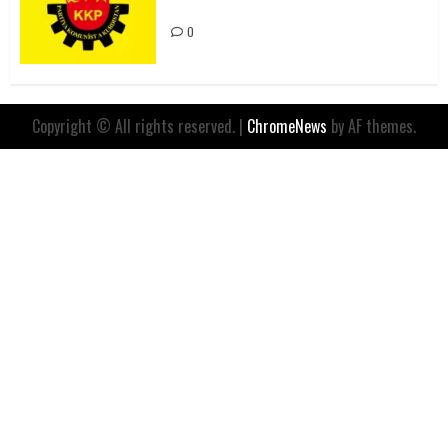
İfadesidir
0
Copyright © All rights reserved.
|
ChromeNews
by AF themes.