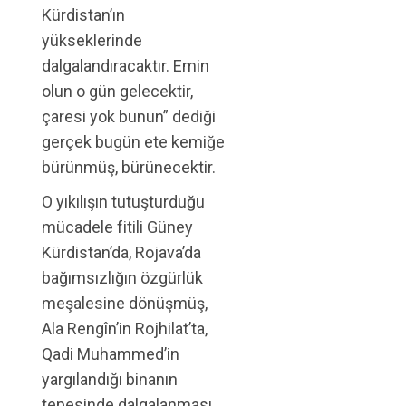
Kürdistan’ın
yükseklerinde
dalgalandıracaktır. Emin
olun o gün gelecektir,
çaresi yok bunun” dediği
gerçek bugün ete kemiğe
bürünmüş, bürünecektir.
O yıkılışın tutuşturduğu
mücadele fitili Güney
Kürdistan’da, Rojava’da
bağımsızlığın özgürlük
meşalesine dönüşmüş,
Ala Rengîn’in Rojhilat’ta,
Qadi Muhammed’in
yargılandığı binanın
tepesinde dalgalanması