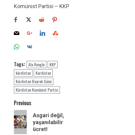
Komünist Partisi – KKP
Tags:
Ala Rengîn
KKP
kürdistan
Kurdistan
Kürdistan Bayrak Günü
Kürdistan Komünist Partisi
Post
Previous
navigation
Previous
Asgari değil,
post:
yaşanılabilir
ücret!