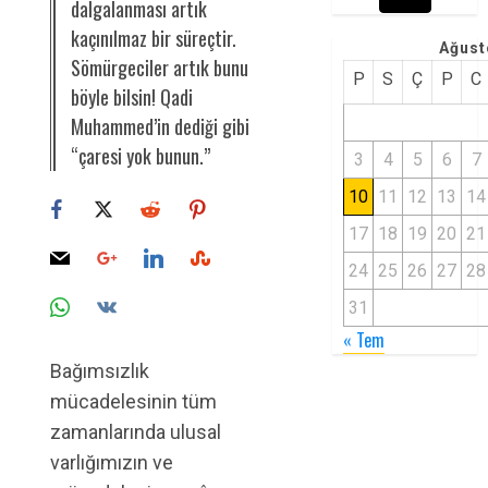
dalgalanması artık
kaçınılmaz bir süreçtir.
Ağust
Sömürgeciler artık bunu
P
S
Ç
P
C
böyle bilsin! Qadi
Muhammed’in dediği gibi
“çaresi yok bunun.”
3
4
5
6
7
10
11
12
13
14
17
18
19
20
21
24
25
26
27
28
31
« Tem
Bağımsızlık
mücadelesinin tüm
zamanlarında ulusal
varlığımızın ve