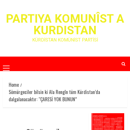
Skip
to
PARTIYA KOMUNÎST A
content
KURDISTAN
KÜRDİSTAN KOMÜNİST PARTİSİ
Primary
Menu
Home
Sömürgeciler bilsin ki Ala Rengîn tüm Kürdistan’da
dalgalanacaktır: “ÇARESİ YOK BUNUN”