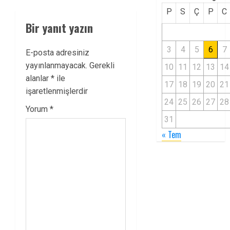
P
S
Ç
P
C
Bir yanıt yazın
3
4
5
6
7
E-posta adresiniz
yayınlanmayacak.
Gerekli
10
11
12
13
14
alanlar
*
ile
17
18
19
20
21
işaretlenmişlerdir
24
25
26
27
28
Yorum
*
31
« Tem