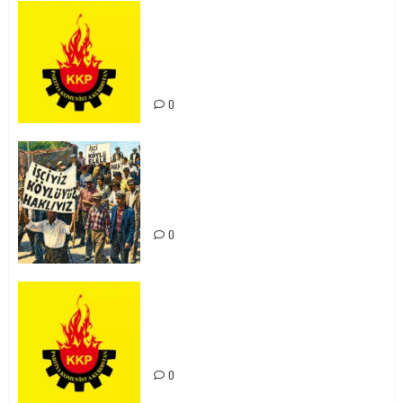
KKP Parti Meclisi Sonuç Bildirisi:
Ortadoğu Yeniden Şekillenirken
Kürdistan’ın Geleceği ve
Mücadele Hattımız
0
15-16 Haziran İşçi Direnişi’nin 56.
Yılında: Yeni Direnişler
Kaçınılmazdır!
0
Rahmi Koç’un Sözleri Bir Gaf
Değil, Sömürgeci Zihniyetin
İfadesidir
0