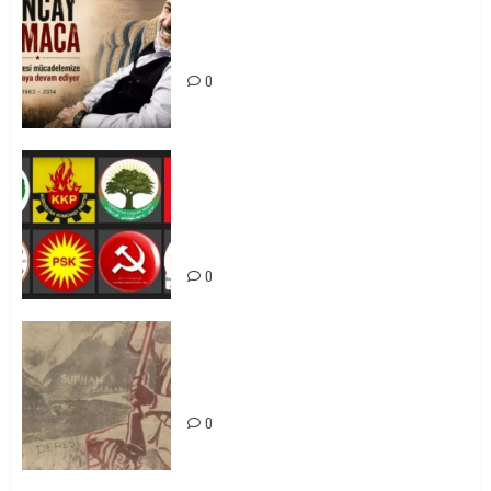
Tuncay Atmaca Yoldaşın Anısı
Mücadelemizde Yaşıyor
0
Foruma Çep a Kurdistanî: Em bang
li hemû hêzên Kurdistanî dikin ku
bi yekhelwestî rûbirûyî geşedanan
bibin
0
Zilan Katliamı’nı Unutmadık,
Unutturmayacağız!
0