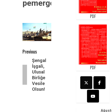
pemerge1
PDF
Post
Previous
navigation
Previous
Şengal
İşgali,
post:
PDF
Ulusal
Birliğe
Vesile
Olsun!
Ağust