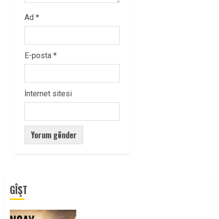
Ad
*
E-posta
*
İnternet sitesi
GÎŞT