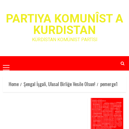
Skip
to
PARTIYA KOMUNÎST A
content
KURDISTAN
KÜRDİSTAN KOMÜNİST PARTİSİ
Primary
Menu
Home
Şengal İşgali, Ulusal Birliğe Vesile Olsun!
pemerge1