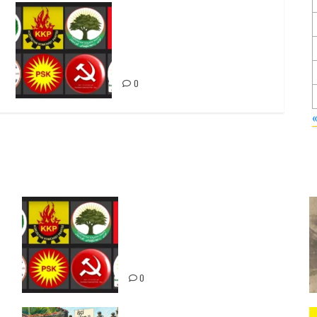
Foruma Çep a Kurdistanî: Em
bang li hemû hêzên Kurdistanî
dikin ku bi yekhelwestî
rûbirûyî geşedanan bibin
0
Foruma Çep a Kurdistanî: Em
bang li hemû hêzên Kurdistanî
dikin ku bi yekhelwestî rûbirûyî
geşedanan bibin
0