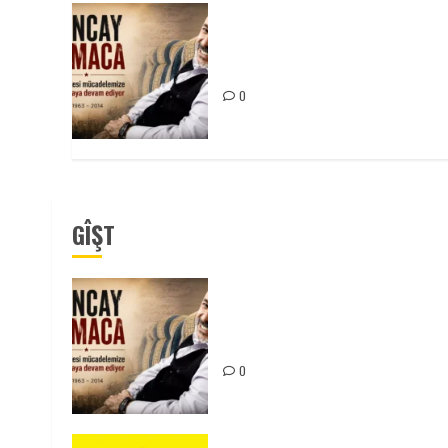
Tuncay Atmaca Yoldaşın Anısı
Mücadelemizde Yaşıyor
0
GÎŞT
Tuncay Atmaca Yoldaşın Anısı
Mücadelemizde Yaşıyor
0