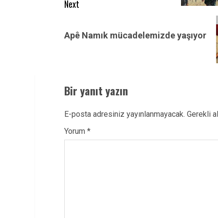
Next
Next
post:
Apê Namık mücadelemizde yaşıyor
Bir yanıt yazın
E-posta adresiniz yayınlanmayacak.
Gerekli a
Yorum
*