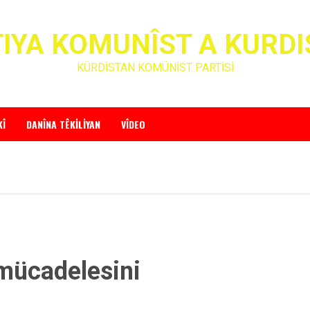
IYA KOMUNÎST A KURD
KÜRDİSTAN KOMÜNİST PARTİSİ
KÎ
DANÎNA TÊKILIYAN
VÎDEO
 mücadelesini