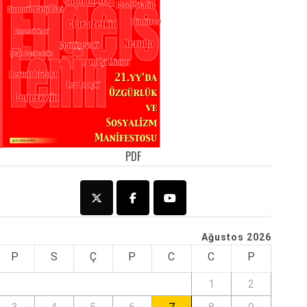
PDF
Ağustos 2026
P
S
Ç
P
C
C
P
1
2