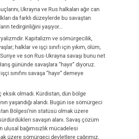
çlarını, Ukrayna ve Rus halkaları ağır can
lkları da farklı düzeylerde bu savaştan
arın tedirginliğini yaşıyor…
alizmdir. Kapitalizm ve sömürgecilik,
şlar; halklar ve işçi sınıfı için yıkım, ölüm,
k, Suriye ve son Rus-Ukrayna savaşı bunu net
arış gününde savaşlara “hayır” diyoruz.
 işçi sınıfını savaşa “hayır” demeye
ç eksik olmadı. Kürdistan, dün bölge
nın yaşandığı alandı. Bugün ise sömürgeci
istan Bölgesi’nin statüsü olmak üzere
 sürdürdükleri savaşın alanı. Savaş çözüm
ın ulusal bağımsızlık mücadelesi
mak üzere sömürgeci devletlere çağrımız,