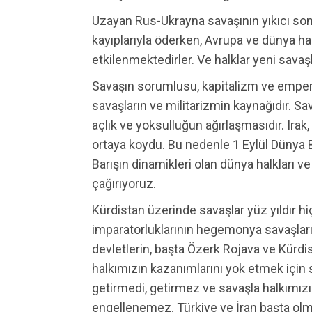
Uzayan Rus-Ukrayna savaşının yıkıcı sonu
kayıplarıyla öderken, Avrupa ve dünya ha
etkilenmektedirler. Ve halklar yeni savaşl
Savaşın sorumlusu, kapitalizm ve empery
savaşların ve militarizmin kaynağıdır. Sava
açlık ve yoksulluğun ağırlaşmasıdır. Ira
ortaya koydu. Bu nedenle 1 Eylül Dünya B
Barışın dinamikleri olan dünya halkları ve
çağırıyoruz.
Kürdistan üzerinde savaşlar yüz yıldır hi
imparatorluklarının hegemonya savaşları
devletlerin, başta Özerk Rojava ve Kürd
halkımızın kazanımlarını yok etmek için
getirmedi, getirmez ve savaşla halkımız
engellenemez. Türkiye ve İran başta ol