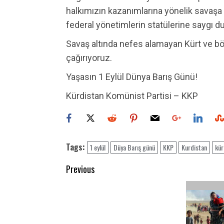
halkımızın kazanımlarına yönelik savaşa s
federal yönetimlerin statülerine saygı duy
Savaş altında nefes alamayan Kürt ve böl
çağırıyoruz.
Yaşasın 1 Eylül Dünya Barış Günü!
Kürdistan Komünist Partisi – KKP
Tags:
1 eylül
Düya Barış günü
KKP
Kurdistan
kür
Post
Previous
navigation
Previous
post: