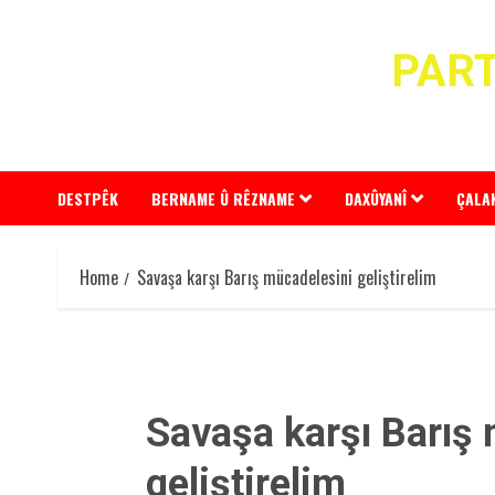
Skip
to
PART
content
DESTPÊK
BERNAME Û RÊZNAME
DAXÛYANÎ
ÇALA
Home
Savaşa karşı Barış mücadelesini geliştirelim
Savaşa karşı Barış
geliştirelim