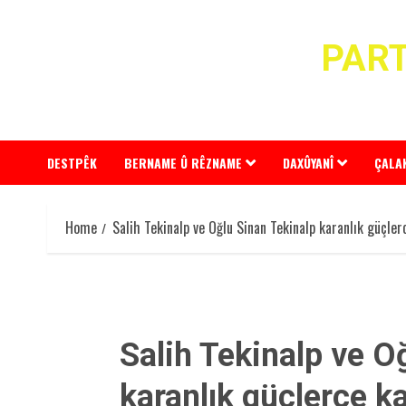
Skip
to
PART
content
DESTPÊK
BERNAME Û RÊZNAME
DAXÛYANÎ
ÇALA
Home
Salih Tekinalp ve Oğlu Sinan Tekinalp karanlık güçlerc
Salih Tekinalp ve O
karanlık güçlerce ka