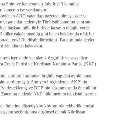
na Shim ve kameraman July Irish’i karanlık
or, kameran ise yaralanıyor.
 söylenen ABD vatandaşı gazeteci ölmüş asker ve
e yaşananlar nedeniyle Türk istihbaratının yanı sıra
iye başkanı oğlu ile birlikte kazanın olduğu yerde
 Katiller yakalanmadığı gibi halen haklarında ufak bir
a ortada yok! Bu düşündürücüdür! Bu durumda devlet,
i zan altında kalacaktır.
mesi içerisinde yer alarak özgürlük ve sosyalizm
st Emek Partisi ve Kürdistan Komünist Partisi (KKP)
sini sürdürdü ardından örgütlü yapıdan ayrıldı ama
isini sürdürmüştü. Son yerel seçimlerde, AKP’nin
DP’yi desteklemiş ve BDP’nin kazanmasında önemli bir
. Zaten bu nedenle AKP hükümetinin tepkisini üzerine
e önlerine düşmüş köy köy sınırda rehberlik etmişti.
aşkanı seçilmiş ama düşünsel olarak Kürdistan