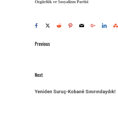
Özgürlük ve Sosyalizm Partisi
Post
Previous
navigation
Previous
post:
Next
Next
post:
Yeniden Suruç-Kobanê Sınırındaydık!