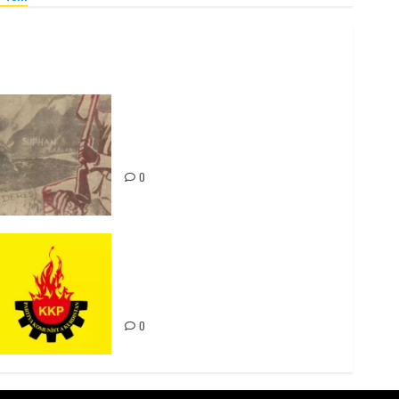
Zilan Katliamı’nı Unutmadık,
Unutturmayacağız!
0
Rahmi Koç’un Sözleri Bir Gaf
Değil, Sömürgeci Zihniyetin
İfadesidir
0