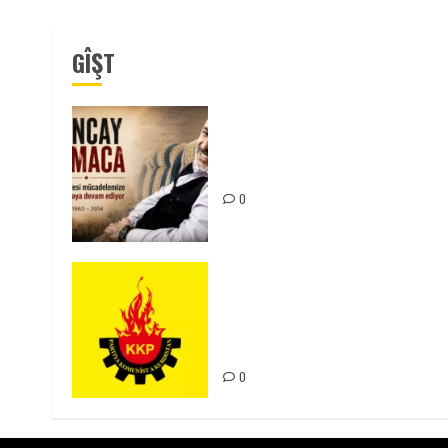
GÎŞT
Tuncay Atmaca Yoldaşın Anısı
Mücadelemizde Yaşıyor
0
KKP Parti Meclisi Sonuç
Bildirisi: Ortadoğu Yeniden
Şekillenirken Kürdistan’ın
Geleceği ve Mücadele Hattım
0