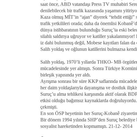
saat önce, ABD vatandaşı Press TV muhabiri Sere
denilebilecek bir trafik kazasında yaşamını yitiriy
Kaza olmuş MİT’in “ajan” diyerek “tehdit ettiği”
trafik yetkilileri orada; daha da önemlisi Kobanê’d
dünya istihbaratının bulunduğu Suruç’ta eski beled
silahlı saldırıya uğruyor ve katiller yakalanmıyor!
iz dahi bulunmuş değil, Mobese kayıtları falan d
Salih yoldaş ve oğlunun katillerini bulmazsa kendis
Salih yoldaş, 1970’li yıllarda THKO- MB örgütlen
mücadelesinde yer almıştı. Sonra Türkiye Komüni
birleşik yapısında yer aldı.
Ayrışma sonrası bir süre KKP saflarında mücadele
her daim yoldaşlarıyla dayanışma ve dostluk ilişk
Suruç’u alma tehlikesi karşısında aktif olarak B
etkisi olduğu bağımsız kaynaklarda doğruluyordu
çekmişti.
En son ÖSP heyetinin her Suruç-Kobanê ziyaretind
Bir dönem 1994 yılında SHP’den Suruç belediye b
sosyalist hareketinden kopmamıştı. 21-12- 2014