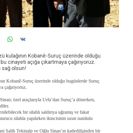
ü kulağının Kobanê-Suruç üzerinde olduğu
 bu cinayeti açığa çıkartmaya çağırıyoruz.
ı sağ olsun!
nın Kobanê-Suruç üzerinde olduğu bugünlerde Suruç
ya çağırıyoruz.
Sinan; özel araçlarıyla Urfa’dan Suruç’a dönerken,
diler.
ilebilecek bir silahlı saldırıya uğramış ve fakat
 susturucu silahla yapılırken ikincisinin uzun namlulu
ni Salih Tekinalp ve Oğlu Sinan’ın katledilişinden bir