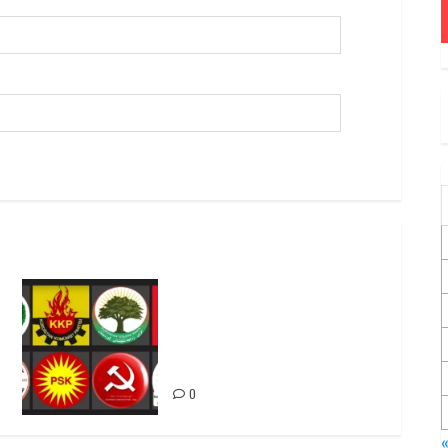
Foruma Çep a Kurdistanî: Em
bang li hemû hêzên Kurdistanî
dikin ku bi yekhelwestî
rûbirûyî geşedanan bibin
0