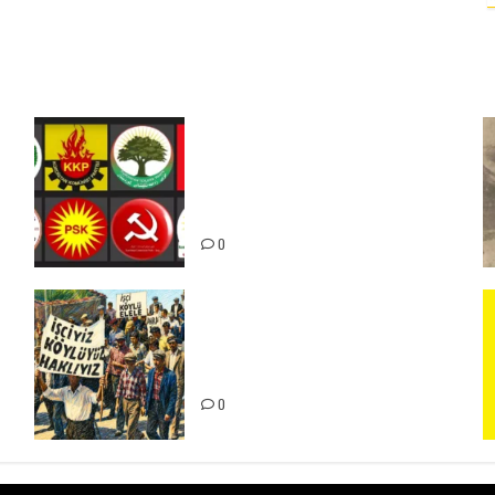
Foruma Çep a Kurdistanî: Em
bang li hemû hêzên Kurdistanî
dikin ku bi yekhelwestî rûbirûyî
geşedanan bibin
0
15-16 Haziran İşçi Direnişi’nin
56. Yılında: Yeni Direnişler
Kaçınılmazdır!
ız
0