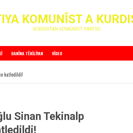
IYA KOMUNÎST A KURD
KÜRDİSTAN KOMÜNİST PARTİSİ
KÎ
DANÎNA TÊKILIYAN
VÎDEO
e katledildi!
ğlu Sinan Tekinalp
tledildi!