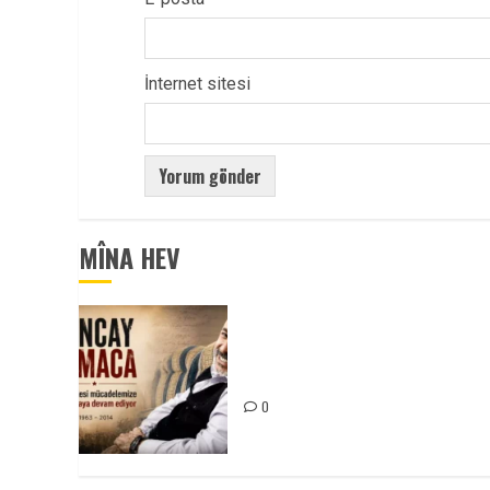
İnternet sitesi
MÎNA HEV
Tuncay Atmaca Yoldaşın Anısı
Mücadelemizde Yaşıyor
0