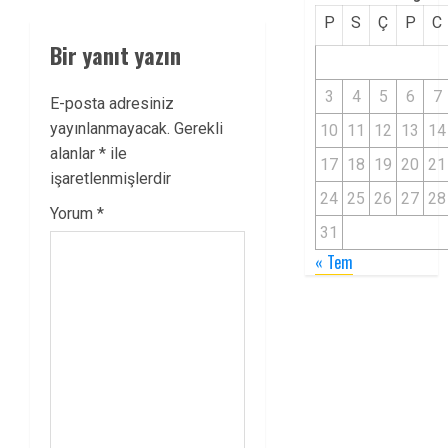
P
S
Ç
P
C
Bir yanıt yazın
3
4
5
6
7
E-posta adresiniz
yayınlanmayacak.
Gerekli
10
11
12
13
14
alanlar
*
ile
17
18
19
20
21
işaretlenmişlerdir
24
25
26
27
28
Yorum
*
31
« Tem