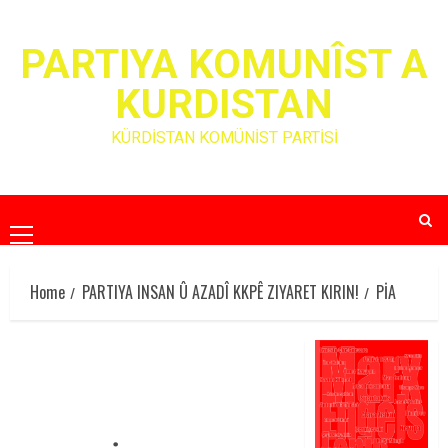
Skip
to
PARTIYA KOMUNÎST A
content
KURDISTAN
KÜRDİSTAN KOMÜNİST PARTİSİ
Primary
Menu
Home
PARTIYA INSAN Û AZADÎ KKPÊ ZIYARET KIRIN!
PİA