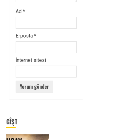
Ad
*
E-posta
*
İnternet sitesi
GÎŞT