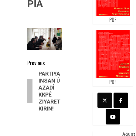
PİA
PDF
Post
Previous
navigation
Previous
PARTIYA
INSAN Û
PDF
post:
AZADÎ
KKPÊ
ZIYARET
KIRIN!
Ağust