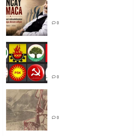
Tuncay Atmaca Yoldaşın Anısı
Mücadelemizde Yaşıyor
0
Foruma Çep a Kurdistanî: Em bang
li hemû hêzên Kurdistanî dikin ku
bi yekhelwestî rûbirûyî geşedanan
bibin
0
Zilan Katliamı’nı Unutmadık,
Unutturmayacağız!
0