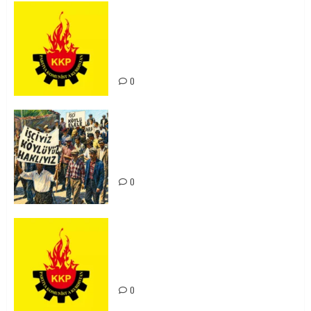
KKP Parti Meclisi Sonuç Bildirisi:
Ortadoğu Yeniden Şekillenirken
Kürdistan’ın Geleceği ve
Mücadele Hattımız
0
15-16 Haziran İşçi Direnişi’nin 56.
Yılında: Yeni Direnişler
Kaçınılmazdır!
0
Rahmi Koç’un Sözleri Bir Gaf
Değil, Sömürgeci Zihniyetin
İfadesidir
0