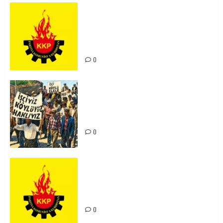
KKP Parti Meclisi Sonuç Bildirisi:
Ortadoğu Yeniden Şekillenirken
Kürdistan’ın Geleceği ve
Mücadele Hattımız
0
15-16 Haziran İşçi Direnişi’nin 56.
Yılında: Yeni Direnişler
Kaçınılmazdır!
0
Rahmi Koç’un Sözleri Bir Gaf
Değil, Sömürgeci Zihniyetin
İfadesidir
0