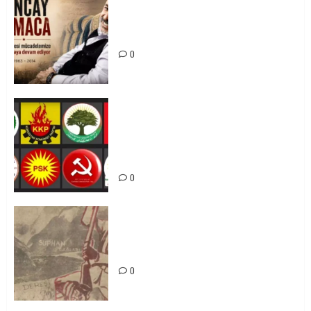
Tuncay Atmaca Yoldaşın Anısı
Mücadelemizde Yaşıyor
0
Foruma Çep a Kurdistanî: Em bang
li hemû hêzên Kurdistanî dikin ku
bi yekhelwestî rûbirûyî geşedanan
bibin
0
Zilan Katliamı’nı Unutmadık,
Unutturmayacağız!
0