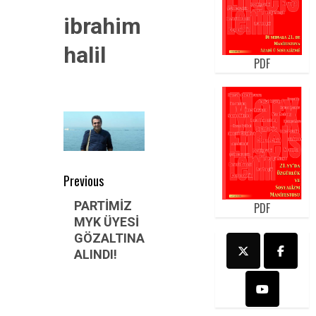
ibrahim
halil
PDF
Post
Previous
navigation
Previous
PARTİMİZ
PDF
MYK ÜYESİ
post:
GÖZALTINA
ALINDI!