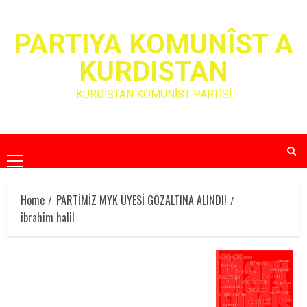
Skip
to
PARTIYA KOMUNÎST A
content
KURDISTAN
KÜRDİSTAN KOMÜNİST PARTİSİ
Primary
Menu
Home
PARTİMİZ MYK ÜYESİ GÖZALTINA ALINDI!
ibrahim halil