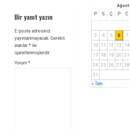
Ağust
P
S
Ç
P
C
Bir yanıt yazın
E-posta adresiniz
3
4
5
6
7
yayınlanmayacak.
Gerekli
10
11
12
13
14
alanlar
*
ile
işaretlenmişlerdir
17
18
19
20
21
Yorum
*
24
25
26
27
28
31
« Tem