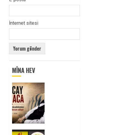
İnternet sitesi
MÎNA HEV
Tuncay
Atmaca
Yoldaşın
Anısı
Mücadelemizde
Yaşıyor
0
Foruma