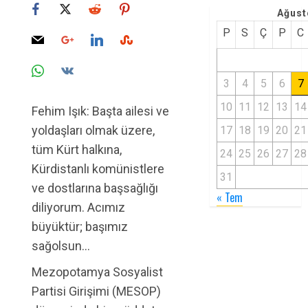
Ağust
P
S
Ç
P
C
3
4
5
6
7
10
11
12
13
14
Fehim Işık: Başta ailesi ve
yoldaşları olmak üzere,
17
18
19
20
21
tüm Kürt halkına,
24
25
26
27
28
Kürdistanlı komünistlere
31
ve dostlarına başsağlığı
« Tem
diliyorum. Acımız
büyüktür; başımız
sağolsun…
Mezopotamya Sosyalist
Partisi Girişimi (MESOP)