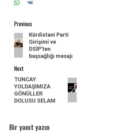
Post
Previous
navigation
Previous
Kürdistani Parti
Girişimi ve
post:
DSİP’ten
başsağlığı mesajı
Next
Next
TUNCAY
YOLDAŞIMIZA
post:
GÖNÜLLER
DOLUSU SELAM
Bir yanıt yazın