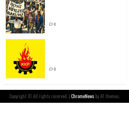
15-16 Haziran İşçi Direnişi’nin 56.
Yılında: Yeni Direnişler
Kaçınılmazdır!
0
Rahmi Koç’un Sözleri Bir Gaf
Değil, Sömürgeci Zihniyetin
İfadesidir
0
Copyright © All rights reserved.
|
ChromeNews
by AF themes.