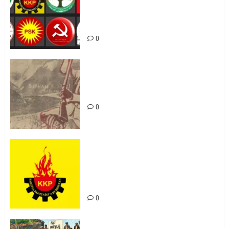
li hemû hêzên Kurdistanî dikin ku
bi yekhelwestî rûbirûyî geşedanan
bibin
0
Zilan Katliamı’nı Unutmadık,
Unutturmayacağız!
0
KKP Parti Meclisi Sonuç Bildirisi:
Ortadoğu Yeniden Şekillenirken
Kürdistan’ın Geleceği ve
Mücadele Hattımız
0