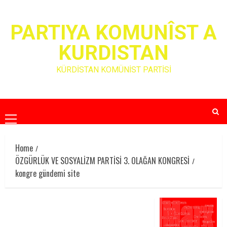
Skip
to
PARTIYA KOMUNÎST A
content
KURDISTAN
KÜRDİSTAN KOMÜNİST PARTİSİ
Primary
Menu
Home
ÖZGÜRLÜK VE SOSYALİZM PARTİSİ 3. OLAĞAN KONGRESİ
kongre gündemi site