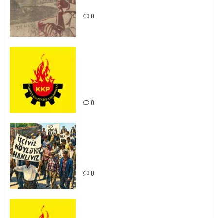
Unutturmayacağız!
0
KKP Parti Meclisi Sonuç Bildirisi:
Ortadoğu Yeniden Şekillenirken
Kürdistan’ın Geleceği ve
Mücadele Hattımız
0
15-16 Haziran İşçi Direnişi’nin 56.
Yılında: Yeni Direnişler
Kaçınılmazdır!
0
Rahmi Koç’un Sözleri Bir Gaf