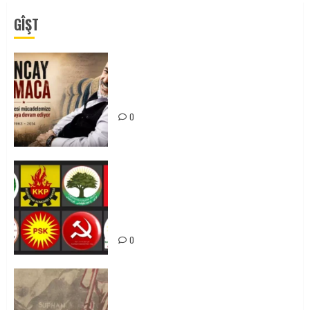
GÎŞT
Tuncay Atmaca Yoldaşın Anısı
Mücadelemizde Yaşıyor
0
Foruma Çep a Kurdistanî: Em bang
li hemû hêzên Kurdistanî dikin ku
bi yekhelwestî rûbirûyî geşedanan
bibin
0
Zilan Katliamı’nı Unutmadık,