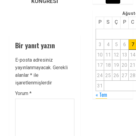
KONGRESİ
Ağust
P
S
Ç
P
C
Bir yanıt yazın
3
4
5
6
7
10
11
12
13
14
E-posta adresiniz
17
18
19
20
21
yayınlanmayacak.
Gerekli
alanlar
*
ile
24
25
26
27
28
işaretlenmişlerdir
31
Yorum
*
« Tem