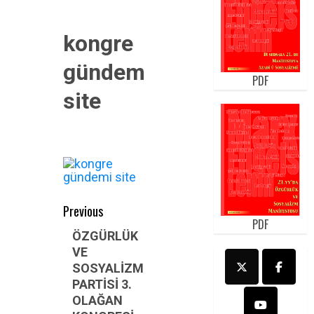
kongre
gündemi
PDF
site
Post
Previous
PDF
navigation
Previous
ÖZGÜRLÜK
VE
post:
SOSYALİZM
PARTİSİ 3.
OLAĞAN