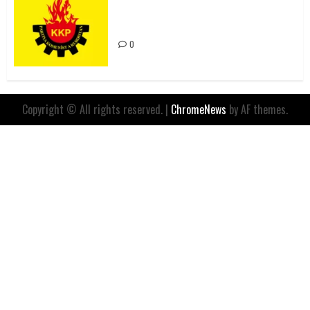
Değil, Sömürgeci Zihniyetin
İfadesidir
0
Copyright © All rights reserved.
|
ChromeNews
by AF themes.